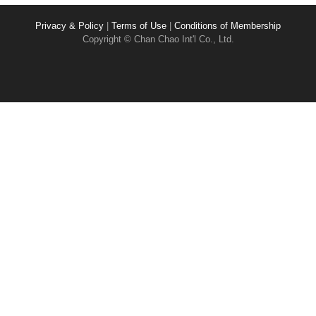
Privacy & Policy
|
Terms of Use
|
Conditions of Membership
Copyright © Chan Chao Int'l Co., Ltd.