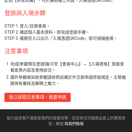
此為【非售票展】，可於展前線上申請『入場憑證QRCode』
登錄與入場步驟
STEP 1. 登入/註冊會員。
STEP 2. 確認個人基本資料，即完成登錄手續。
STEP 3. 展期至入口出示『入場憑證QRCode』即可掃描進場。
注意事項
完成[參觀預先登錄]後可至【會員中心】→【入場資格】頁面查
看索票內容及使用狀況。
國外參觀者如欲參觀請依照該展於外交部申請停留規定，主管機
關保有審核及解釋之權力。
我已詳閱注意事項，我要申請
致力追求客戶滿意是我們的首要目標，若您有任何服務品質上的寶貴意
見，歡迎
與我們聯絡