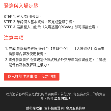
登錄與入場步驟
STEP 1. 登入/註冊會員。
STEP 2. 確認個人基本資料，即完成登錄手續。
STEP 3. 展期至入口出示『入場憑證QRCode』即可掃描進場。
注意事項
完成[參觀預先登錄]後可至【會員中心】→【入場資格】頁面查
看索票內容及使用狀況。
國外參觀者如欲參觀請依照該展於外交部申請停留規定，主管機
關保有審核及解釋之權力。
我已詳閱注意事項，我要申請
致力追求客戶滿意是我們的首要目標，若您有任何服務品質上的寶貴意
見，歡迎
與我們聯絡
隱私權政策
|
資料使用聲明
|
會員服務條款