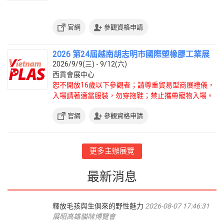
官網
參觀資格申請
2026 第24屆越南胡志明市國際塑橡膠工業展
2026/9/9(三) - 9/12(六)
西貢會展中心
恕不開放16歲以下參觀者；請尊重貿易型商展禮儀，
入場請著適當服裝，勿穿拖鞋；禁止攜帶寵物入場。
官網
參觀資格申請
更多主辦展覽
最新消息
釋放毛孩與生俱來的野性魅力
2026-08-07 17:46:31
展昭高雄貓咪博覽會