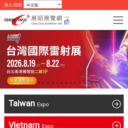
登入/註冊
Taiwan
Expo
Vietnam
Expo