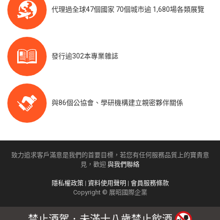
代理過全球47個國家 70個城市逾 1,680場各類展覽
發行逾302本專業雜誌
與86個公協會、學研機構建立親密夥伴關係
致力追求客戶滿意是我們的首要目標，若您有任何服務品質上的寶貴意
見，歡迎
與我們聯絡
隱私權政策
|
資料使用聲明
|
會員服務條款
Copyright © 展昭國際企業
禁止酒駕．未滿十八歲禁止飲酒