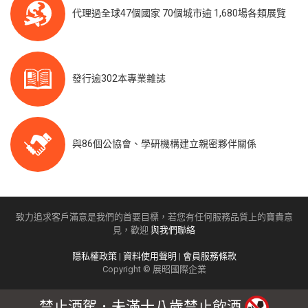
代理過全球47個國家 70個城市逾 1,680場各類展覽
發行逾302本專業雜誌
與86個公協會、學研機構建立親密夥伴關係
致力追求客戶滿意是我們的首要目標，若您有任何服務品質上的寶貴意
見，歡迎
與我們聯絡
隱私權政策
|
資料使用聲明
|
會員服務條款
Copyright © 展昭國際企業
禁止酒駕．未滿十八歲禁止飲酒