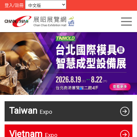
登入/註冊
Taiwan
Expo
Vietnam
Expo