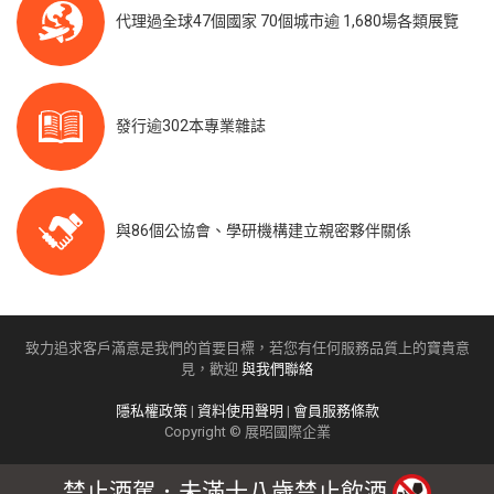
代理過全球47個國家 70個城市逾 1,680場各類展覽
發行逾302本專業雜誌
與86個公協會、學研機構建立親密夥伴關係
致力追求客戶滿意是我們的首要目標，若您有任何服務品質上的寶貴意
見，歡迎
與我們聯絡
隱私權政策
|
資料使用聲明
|
會員服務條款
Copyright © 展昭國際企業
禁止酒駕．未滿十八歲禁止飲酒