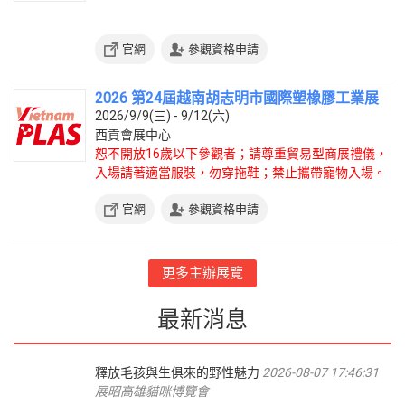
官網
參觀資格申請
2026 第24屆越南胡志明市國際塑橡膠工業展
2026/9/9(三) - 9/12(六)
西貢會展中心
恕不開放16歲以下參觀者；請尊重貿易型商展禮儀，
入場請著適當服裝，勿穿拖鞋；禁止攜帶寵物入場。
官網
參觀資格申請
更多主辦展覽
最新消息
釋放毛孩與生俱來的野性魅力
2026-08-07 17:46:31
展昭高雄貓咪博覽會