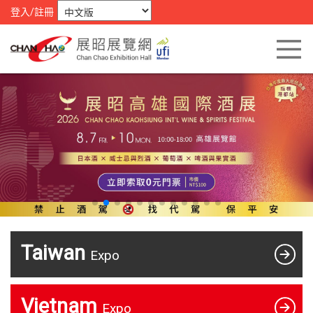
登入/註冊
Taiwan
Expo
Vietnam
Expo