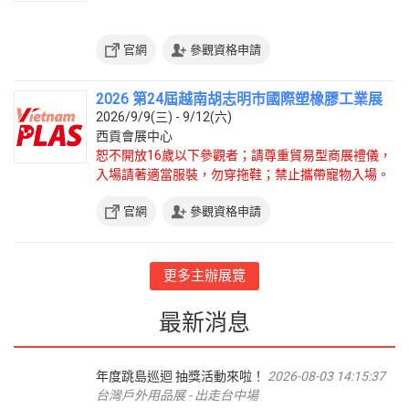
官網
參觀資格申請
2026 第24屆越南胡志明市國際塑橡膠工業展
2026/9/9(三) - 9/12(六)
西貢會展中心
恕不開放16歲以下參觀者；請尊重貿易型商展禮儀，
入場請著適當服裝，勿穿拖鞋；禁止攜帶寵物入場。
官網
參觀資格申請
更多主辦展覽
最新消息
年度跳島巡迴 抽獎活動來啦！
2026-08-03 14:15:37
台灣戶外用品展 - 出走台中場