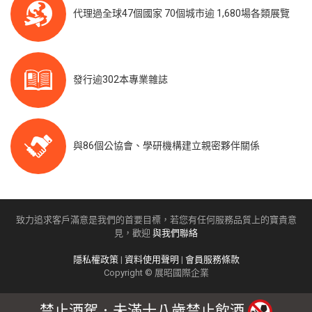
代理過全球47個國家 70個城市逾 1,680場各類展覽
發行逾302本專業雜誌
與86個公協會、學研機構建立親密夥伴關係
致力追求客戶滿意是我們的首要目標，若您有任何服務品質上的寶貴意
見，歡迎
與我們聯絡
隱私權政策
|
資料使用聲明
|
會員服務條款
Copyright © 展昭國際企業
禁止酒駕．未滿十八歲禁止飲酒