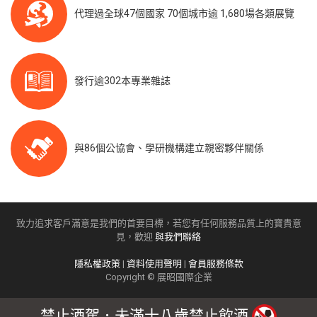
代理過全球47個國家 70個城市逾 1,680場各類展覽
發行逾302本專業雜誌
與86個公協會、學研機構建立親密夥伴關係
致力追求客戶滿意是我們的首要目標，若您有任何服務品質上的寶貴意
見，歡迎
與我們聯絡
隱私權政策
|
資料使用聲明
|
會員服務條款
Copyright © 展昭國際企業
禁止酒駕．未滿十八歲禁止飲酒