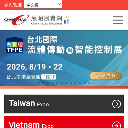
登入/註冊
Taiwan
Expo
Vietnam
Expo