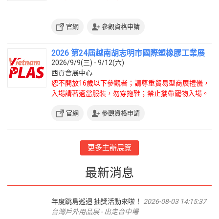
官網
參觀資格申請
2026 第24屆越南胡志明市國際塑橡膠工業展
2026/9/9(三) - 9/12(六)
西貢會展中心
恕不開放16歲以下參觀者；請尊重貿易型商展禮儀，
入場請著適當服裝，勿穿拖鞋；禁止攜帶寵物入場。
官網
參觀資格申請
更多主辦展覽
最新消息
年度跳島巡迴 抽獎活動來啦！
2026-08-03 14:15:37
台灣戶外用品展 - 出走台中場