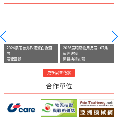
2026展昭台北烈酒暨白色酒
2026展昭寵物用品展 - 07北
展
寵經典場
展覽回顧
開幕典禮花絮
更多展會花絮
合作單位