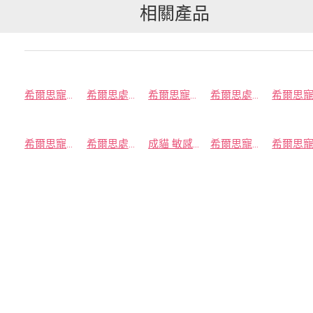
相關產品
希爾思寵物食品 幼犬 敏感胃腸與皮膚
希爾思處方食品 貓用 GI Biome 健康腸菌叢 紓解緊迫
希爾思寵物食品 成貓 泌尿道毛球控制 雞肉特調食譜
希爾思處方食品 Derm Complete 皮膚全能照護 小顆粒
希爾思寵物食品 成貓泌尿道毛球控制 香嫩雞肉主食罐
希爾思處方食品 貓用 c/d 全效 紓解緊迫
成貓 敏感胃腸與皮膚 鮪魚佐蔬菜 主食罐
希爾思寵物食品 成貓 泌尿道毛球控制 鮭魚燴蔬菜 主食罐