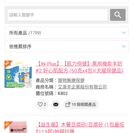
所有產品
(1759)
依推薦排序
【IN-Plus】【肌力保健】萬用機能羊奶
#2 好心肌配方 (50克x4包)(犬貓保健品)
產品分類：
寵物醫療保健
廠商名稱：
艾澌克企業股份有限公司
攤位號碼：K802
2
10 個相關產品
【益生菌】木薯豆腐砂/豆腐砂 (1包最低
$119起)抽貓砂機