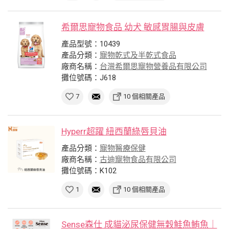
希爾思寵物食品 幼犬 敏感胃腸與皮膚
產品型號：10439
產品分類：
寵物乾式及半乾式食品
廠商名稱：
台灣希爾思寵物營養品有限公司
攤位號碼：J618
7
10 個相關產品
Hyperr超躍 紐西蘭綠唇貝油
產品分類：
寵物醫療保健
廠商名稱：
古迪寵物食品有限公司
攤位號碼：K102
1
10 個相關產品
Sense森仕 成貓泌尿保健無穀鮭魚鮪魚｜