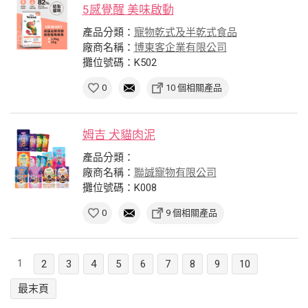
5感覺醒 美味啟動
產品分類：
寵物乾式及半乾式食品
廠商名稱：
博東客企業有限公司
攤位號碼：K502
0
10 個相關產品
姆吉 犬貓肉泥
產品分類：
廠商名稱：
聯誠寵物有限公司
攤位號碼：K008
0
9 個相關產品
1
2
3
4
5
6
7
8
9
10
最末頁