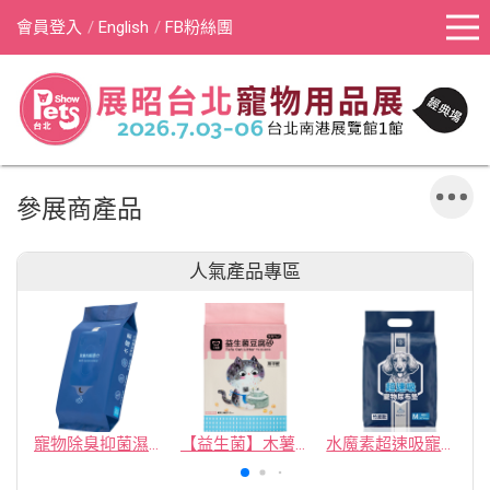
會員登入
English
FB粉絲團
參展商產品
人氣產品專區
寵物除臭抑菌濕紙巾／30抽／無味【4包100】
【益生菌】木薯豆腐砂/豆腐砂 (1包最低$119起)抽貓砂機
水魔素超速吸寵物尿布墊買1送1