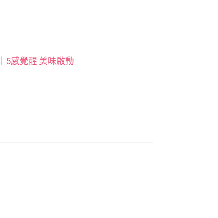
｜5感覺醒 美味啟動