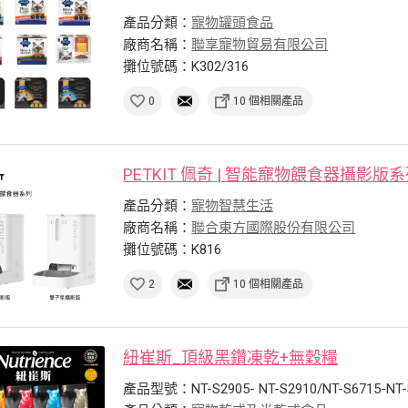
產品分類：
寵物罐頭食品
廠商名稱：
聯享寵物貿易有限公司
攤位號碼：K302/316
0
10 個相關產品
PETKIT 佩奇 | 智能寵物餵食器攝影版
產品分類：
寵物智慧生活
廠商名稱：
聯合東方國際股份有限公司
攤位號碼：K816
2
10 個相關產品
紐崔斯_頂級黑鑽凍乾+無穀糧
產品型號：NT-S2905- NT-S2910/NT-S6715-NT-