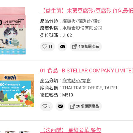
【益生菌】木薯豆腐砂/豆腐砂 (1包最低
產品分類：
貓抓板/貓跳台/貓砂
廠商名稱：
水魔素股份有限公司
攤位號碼：J102
11
4 個相關產品
01 食品 - B STELLAR COMPANY LIMITE
產品分類：
寵物點心/零食
廠商名稱：
THAI TRADE OFFICE, TAIPEI
攤位號碼：M510
0
20 個相關產品
【法西貓】 星耀奢華 餐包