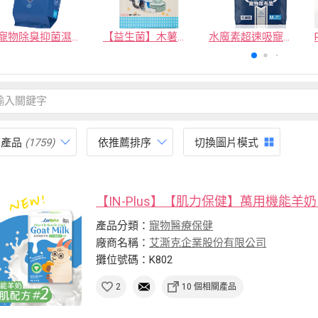
寵物除臭抑菌濕紙巾／30抽／無味【4包100】
【益生菌】木薯豆腐砂/豆腐砂 (1包最低$119起)抽貓砂機
水魔素超速吸寵物尿布墊買1送1
有產品
(1759)
依推薦排序
切換圖片模式
【IN-Plus】【肌力保健】萬用機能羊奶 #
產品分類：
寵物醫療保健
廠商名稱：
艾澌克企業股份有限公司
攤位號碼：K802
2
10 個相關產品