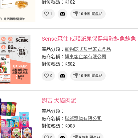
攤位號碼：K102
1
10 個相關產品
Sense森仕 成貓泌尿保健無穀鮭魚鮪魚
產品分類：
寵物乾式及半乾式食品
廠商名稱：
博東客企業有限公司
攤位號碼：K502
0
10 個相關產品
姆吉 犬貓肉泥
產品分類：
廠商名稱：
聯誠寵物有限公司
攤位號碼：K008
0
9 個相關產品