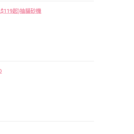
$119起)抽貓砂機
D