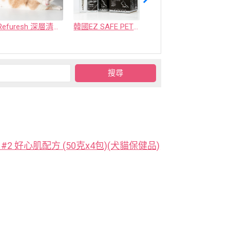
Refuresh 深層清潔寵物廢毛梳
韓國EZ SAFE PET ZEROFF 消臭劑
水魔素【薰衣草除臭】濃縮液【驅蚤蚊】
2 好心肌配方 (50克x4包)(犬貓保健品)