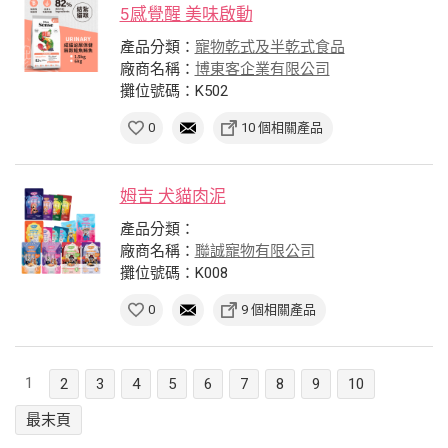
5感覺醒 美味啟動
產品分類：
寵物乾式及半乾式食品
廠商名稱：
博東客企業有限公司
攤位號碼：K502
0
10 個相關產品
姆吉 犬貓肉泥
產品分類：
廠商名稱：
聯誠寵物有限公司
攤位號碼：K008
0
9 個相關產品
1
2
3
4
5
6
7
8
9
10
最末頁