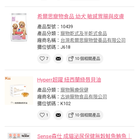
希爾思寵物食品 幼犬 敏感胃腸與皮膚
產品型號：10439
產品分類：
寵物乾式及半乾式食品
廠商名稱：
台灣希爾思寵物營養品有限公司
攤位號碼：J618
7
10 個相關產品
Hyperr超躍 紐西蘭綠唇貝油
產品分類：
寵物醫療保健
廠商名稱：
古迪寵物食品有限公司
攤位號碼：K102
1
10 個相關產品
Sense森仕 成貓泌尿保健無穀鮭魚鮪魚｜