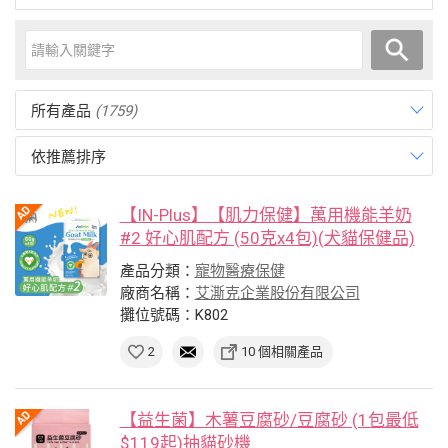
所有產品
(1759)
依推薦排序
【IN-Plus】【肌力保健】萬用機能羊奶
#2 好心肌配方 (50克x4包)(犬貓保健品)
產品分類：
寵物醫療保健
廠商名稱：
艾澌克企業股份有限公司
攤位號碼：K802
2
10 個相關產品
【益生菌】木薯豆腐砂/豆腐砂 (1包最低
$119起)抽貓砂機