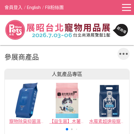
會員登入
English
FB粉絲團
參展商產品
人氣產品專區
寵物除臭抑菌濕紙巾／30抽／無味【4包100】
【益生菌】木薯豆腐砂/豆腐砂 (1包最低$119起)抽貓砂機
水魔素超速吸寵物尿布墊買1送1