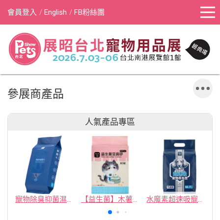
會員登入
English
FB粉絲團
參展商產品
人氣產品專區
寵物除臭抑菌濕紙巾／30抽／無味【4包100】
【益生菌】木薯豆腐砂/豆腐砂 (1包最低$119起)抽貓砂機
水魔素超速吸寵物尿布墊買1送1