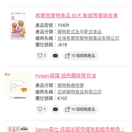
希爾思寵物食品 幼犬 敏感胃腸與皮膚
產品型號：10439
產品分類：
寵物乾式及半乾式食品
廠商名稱：
台灣希爾思寵物營養品有限公司
攤位號碼：J618
7
10 個相關產品
Hyperr超躍 紐西蘭綠唇貝油
產品分類：
寵物醫療保健
廠商名稱：
古迪寵物食品有限公司
攤位號碼：K102
1
10 個相關產品
Sense森仕 成貓泌尿保健無穀鮭魚鮪魚｜