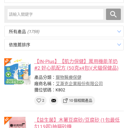
所有產品
(1759)
依推薦排序
【IN-Plus】【肌力保健】萬用機能羊奶
#2 好心肌配方 (50克x4包)(犬貓保健品)
產品分類：
寵物醫療保健
廠商名稱：
艾澌克企業股份有限公司
攤位號碼：K802
2
10 個相關產品
【益生菌】木薯豆腐砂/豆腐砂 (1包最低
$119起)抽貓砂機