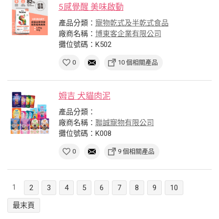
5感覺醒 美味啟動
產品分類：
寵物乾式及半乾式食品
廠商名稱：
博東客企業有限公司
攤位號碼：K502
0
10 個相關產品
姆吉 犬貓肉泥
產品分類：
廠商名稱：
聯誠寵物有限公司
攤位號碼：K008
0
9 個相關產品
1
2
3
4
5
6
7
8
9
10
最末頁