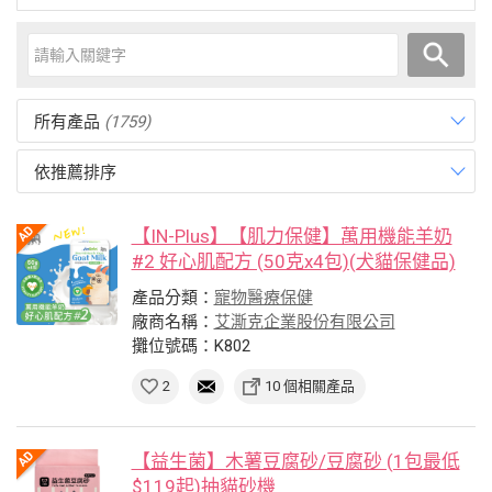
所有產品
(1759)
依推薦排序
【IN-Plus】【肌力保健】萬用機能羊奶
#2 好心肌配方 (50克x4包)(犬貓保健品)
產品分類：
寵物醫療保健
廠商名稱：
艾澌克企業股份有限公司
攤位號碼：K802
2
10 個相關產品
【益生菌】木薯豆腐砂/豆腐砂 (1包最低
$119起)抽貓砂機