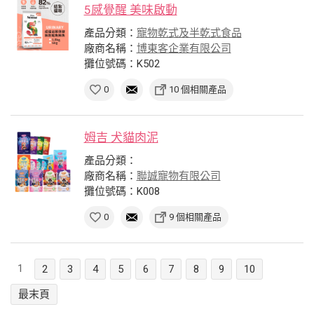
5感覺醒 美味啟動
產品分類：
寵物乾式及半乾式食品
廠商名稱：
博東客企業有限公司
攤位號碼：K502
0
10 個相關產品
姆吉 犬貓肉泥
產品分類：
廠商名稱：
聯誠寵物有限公司
攤位號碼：K008
0
9 個相關產品
1
2
3
4
5
6
7
8
9
10
最末頁