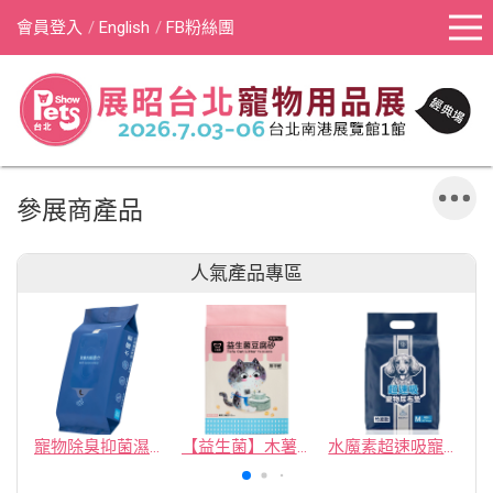
會員登入
English
FB粉絲團
參展商產品
人氣產品專區
寵物除臭抑菌濕紙巾／30抽／無味【4包100】
【益生菌】木薯豆腐砂/豆腐砂 (1包最低$119起)抽貓砂機
水魔素超速吸寵物尿布墊買1送1