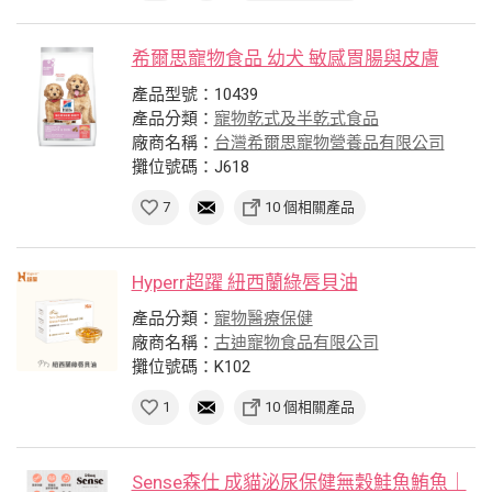
希爾思寵物食品 幼犬 敏感胃腸與皮膚
產品型號：10439
產品分類：
寵物乾式及半乾式食品
廠商名稱：
台灣希爾思寵物營養品有限公司
攤位號碼：J618
7
10 個相關產品
Hyperr超躍 紐西蘭綠唇貝油
產品分類：
寵物醫療保健
廠商名稱：
古迪寵物食品有限公司
攤位號碼：K102
1
10 個相關產品
Sense森仕 成貓泌尿保健無穀鮭魚鮪魚｜