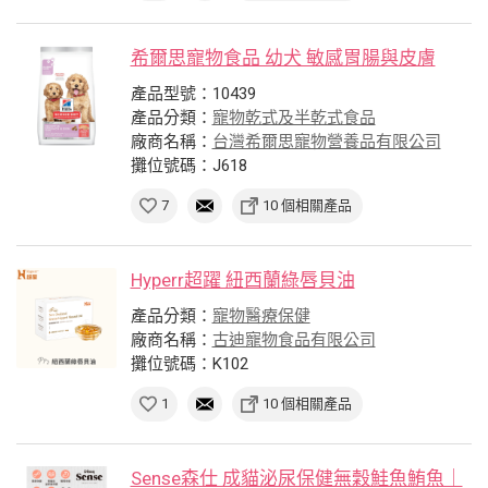
希爾思寵物食品 幼犬 敏感胃腸與皮膚
產品型號：10439
產品分類：
寵物乾式及半乾式食品
廠商名稱：
台灣希爾思寵物營養品有限公司
攤位號碼：J618
7
10 個相關產品
Hyperr超躍 紐西蘭綠唇貝油
產品分類：
寵物醫療保健
廠商名稱：
古迪寵物食品有限公司
攤位號碼：K102
1
10 個相關產品
Sense森仕 成貓泌尿保健無穀鮭魚鮪魚｜