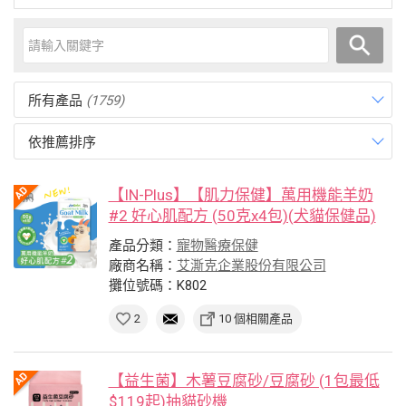
所有產品
(1759)
依推薦排序
【IN-Plus】【肌力保健】萬用機能羊奶
#2 好心肌配方 (50克x4包)(犬貓保健品)
產品分類：
寵物醫療保健
廠商名稱：
艾澌克企業股份有限公司
攤位號碼：K802
2
10 個相關產品
【益生菌】木薯豆腐砂/豆腐砂 (1包最低
$119起)抽貓砂機