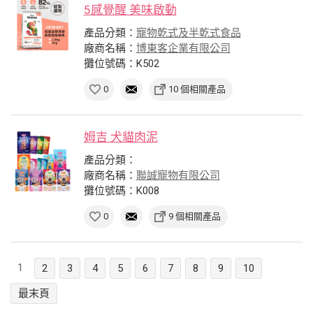
5感覺醒 美味啟動
產品分類：
寵物乾式及半乾式食品
廠商名稱：
博東客企業有限公司
攤位號碼：K502
0
10 個相關產品
姆吉 犬貓肉泥
產品分類：
廠商名稱：
聯誠寵物有限公司
攤位號碼：K008
0
9 個相關產品
1
2
3
4
5
6
7
8
9
10
最末頁