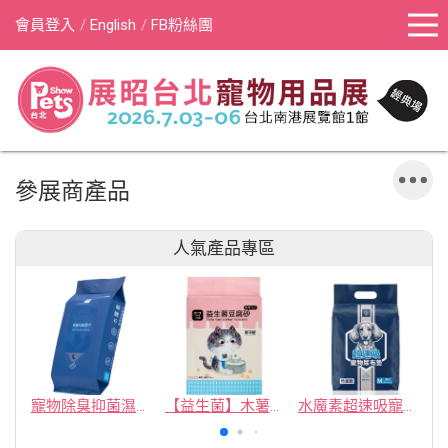
會員登入
English
FB粉絲團
參展商產品
人氣產品專區
寵物除臭抑菌濕紙巾／30抽／無味【4包100】
【益生菌】木薯豆腐砂/豆腐砂 (1包最低$119起)抽貓砂機
水魔素超速吸寵物尿布墊買1送1