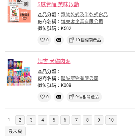
5感覺醒 美味啟動
產品分類：
寵物乾式及半乾式食品
廠商名稱：
博東客企業有限公司
攤位號碼：K502
0
10 個相關產品
姆吉 犬貓肉泥
產品分類：
廠商名稱：
聯誠寵物有限公司
攤位號碼：K008
0
9 個相關產品
1
2
3
4
5
6
7
8
9
10
最末頁