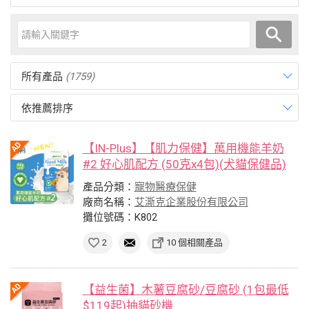
所有產品
(1759)
依推薦排序
【IN-Plus】【肌力保健】萬用機能羊奶
#2 好心肌配方 (50克x4包)(犬貓保健品)
產品分類：
寵物醫療保健
廠商名稱：
艾澌克企業股份有限公司
攤位號碼：K802
2
10 個相關產品
【益生菌】木薯豆腐砂/豆腐砂 (1包最低
$119起)抽貓砂機