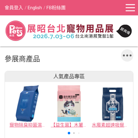
會員登入
English
FB粉絲團
參展商產品
人氣產品專區
寵物除臭抑菌濕紙巾／30抽／無味【4包100】
【益生菌】木薯豆腐砂/豆腐砂 (1包最低$119起)抽貓砂機
水魔素超速吸寵物尿布墊買1送1