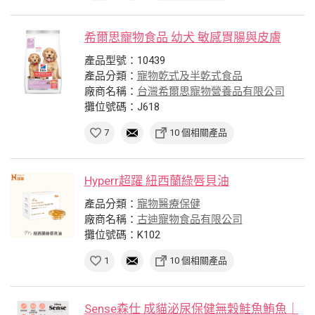
希爾思寵物食品 幼犬 敏感胃腸與皮膚
產品型號：10439
產品分類：
寵物乾式及半乾式食品
廠商名稱：
台灣希爾思寵物營養品有限公司
攤位號碼：J618
7
10 個相關產品
Hyperr超躍 紐西蘭綠唇貝油
產品分類：
寵物醫療保健
廠商名稱：
古迪寵物食品有限公司
攤位號碼：K102
1
10 個相關產品
Sense森仕 成貓泌尿保健無穀鮭魚鮪魚｜