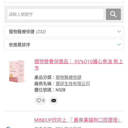
寵物醫療保健
(232)
依推薦排序
寵物營養保健品｜ 95%Q10護心魚油 新上
市
產品分類：
寵物醫療保健
廠商名稱：
寶研生技有限公司
攤位號碼：N528
0
MINDUP欣向上 『 最專業貓狗口腔護理』