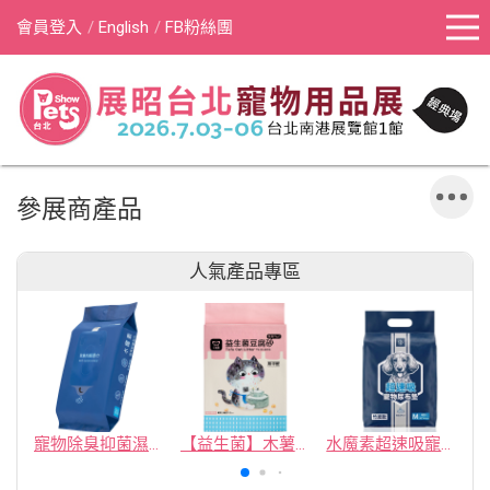
會員登入
English
FB粉絲團
參展商產品
人氣產品專區
寵物除臭抑菌濕紙巾／30抽／無味【4包100】
【益生菌】木薯豆腐砂/豆腐砂 (1包最低$119起)抽貓砂機
水魔素超速吸寵物尿布墊買1送1