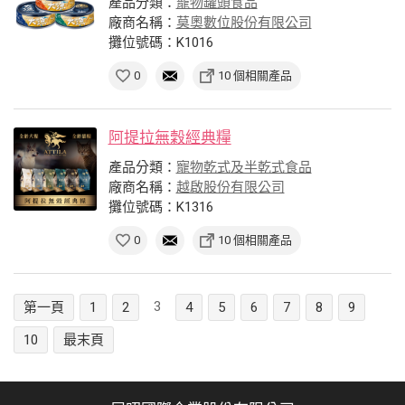
產品分類：
寵物罐頭食品
廠商名稱：
莫奧數位股份有限公司
攤位號碼：K1016
0
10 個相關產品
阿提拉無穀經典糧
產品分類：
寵物乾式及半乾式食品
廠商名稱：
越啟股份有限公司
攤位號碼：K1316
0
10 個相關產品
3
第一頁
1
2
4
5
6
7
8
9
10
最末頁