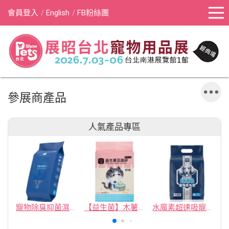
會員登入
English
FB粉絲團
參展商產品
人氣產品專區
寵物除臭抑菌濕紙巾／30抽／無味【4包100】
【益生菌】木薯豆腐砂/豆腐砂 (1包最低$119起)抽貓砂機
水魔素超速吸寵物尿布墊買1送1