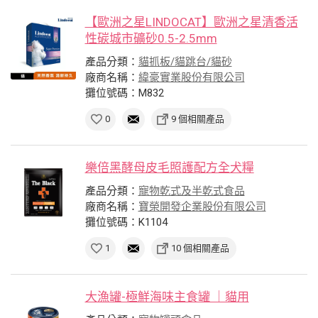
【歐洲之星LINDOCAT】歐洲之星清香活
性碳城市礦砂0.5-2.5mm
產品分類：
貓抓板/貓跳台/貓砂
廠商名稱：
緯豪實業股份有限公司
攤位號碼：M832
0
9 個相關產品
樂倍黑酵母皮毛照護配方全犬糧
產品分類：
寵物乾式及半乾式食品
廠商名稱：
寶榮開發企業股份有限公司
攤位號碼：K1104
1
10 個相關產品
大漁罐-極鮮海味主食罐 ｜貓用