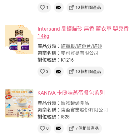
1
10 個相關產品
Intersand 晶鑽貓砂 無香 薰衣草 嬰兒香
14kg
產品分類：
貓抓板/貓跳台/貓砂
廠商名稱：
麥可貿易有限公司
攤位號碼：K1216
3
10 個相關產品
KANIVA 卡咪哇蒸蛋餐包系列
產品分類：
寵物罐頭食品
廠商名稱：
東盈實業股份有限公司
攤位號碼：I828
0
7 個相關產品