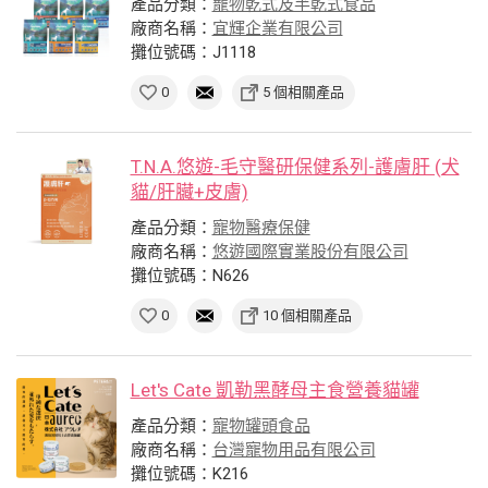
產品分類：
寵物乾式及半乾式食品
廠商名稱：
宜輝企業有限公司
攤位號碼：J1118
0
5 個相關產品
T.N.A.悠遊-毛守醫研保健系列-護膚肝 (犬
貓/肝臟+皮膚)
產品分類：
寵物醫療保健
廠商名稱：
悠遊國際實業股份有限公司
攤位號碼：N626
0
10 個相關產品
Let's Cate 凱勒黑酵母主食營養貓罐
產品分類：
寵物罐頭食品
廠商名稱：
台灣寵物用品有限公司
攤位號碼：K216