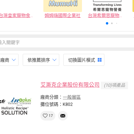
台灣皇家寵物食品有限公司
姆姆嗨國際企業社
台灣希爾思寵物營養品有限公司
有廠商
依推薦排序
切換圖片模式
艾澌克企業股份有限公司
(10)項產品
廠商分類：
一般展區
攤位號碼：K802
17