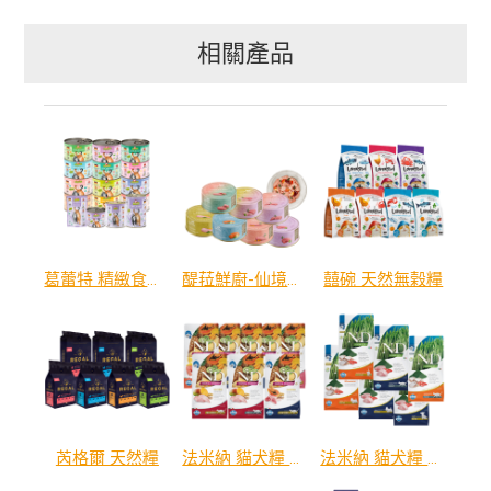
相關產品
葛蕾特 精緻食光 主食貓罐、貓餐包
醍菈鮮廚-仙境貓罐
囍碗 天然無榖糧
芮格爾 天然糧
法米納 貓犬糧 天然熱帶水果系列
法米納 貓犬糧 天然螺旋藻無穀