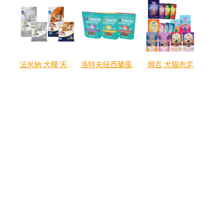
法米納 犬糧 天然亮毛無穀系列
洛特夫紐西蘭風乾主食犬糧
姆吉 犬貓肉泥