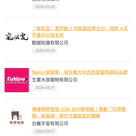
2026-05-05
「寵佑宮」黑虎爺 5 月旋風抵達台中，限時 4 天
守護中台灣毛孩
鯨誠知識有限公司
2026-05-05
Naxos 納索斯 - 來自義大利西西里貓狗飼料品牌
生寶水族寵物有限公司
2026-04-21
噗噗噠噠登陸 2026 台中寵物展！推動「科學養
寵」新風潮，邀您守護倉鼠的健康
台義宇宙有限公司
2026-04-07