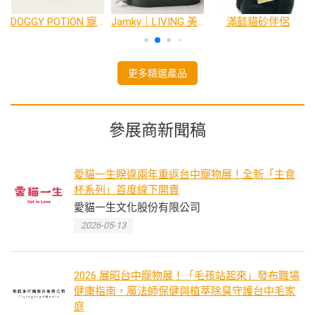
 手工貓草包
DOGGY POTION 寵物天然除臭地板清潔劑
Jamky｜LIVING 美學系列 多功能貓抓床˙二合一
滿懿貓砂伴侶
更多精選產品
參展商新聞稿
愛貓一生睽違兩年重返台中寵物展！全新「主食
杯系列」首度線下開賣
愛貓一生文化股份有限公司
2026-05-13
2026 展昭台中寵物展！「毛孩站起來」發布職場
健康指南，魔法師保健與植萃除臭守護台中毛家
庭