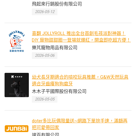
飛起來行銷股份有限公司
2026-05-12
喜翻 JOLLYROLL 推出全台首創毛孩派對神器！
DIY 寵物甜甜圈一登場就爆紅，開盒即吃超方便！
樂芃寵物用品有限公司
2026-05-06
幼犬長牙期適合的啃咬玩具推薦，G&W天然玩具
適合牙齒癢狗狗磨牙
木木子平國際股份有限公司
2026-05-05
doter多比玩偶限量送~網路下單拚手速，滿額再
把可愛帶回家
竣百有限公司