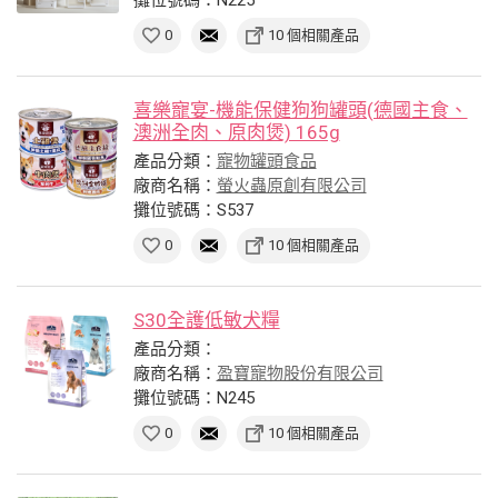
0
10 個相關產品
喜樂寵宴-機能保健狗狗罐頭(德國主食、
澳洲全肉、原肉煲) 165g
產品分類：
寵物罐頭食品
廠商名稱：
螢火蟲原創有限公司
攤位號碼：S537
0
10 個相關產品
S30全護低敏犬糧
產品分類：
廠商名稱：
盈寶寵物股份有限公司
攤位號碼：N245
0
10 個相關產品