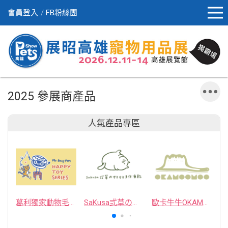
會員登入
FB粉絲團
2025 參展商產品
人氣產品專區
葛利獨家動物毛逗貓棒
SaKusa弎草のサクサク手作凍乾
歐卡牛牛OKAMOOMOO 貓草包