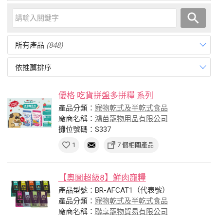
所有產品
(848)
依推薦排序
優格 吃貨拼盤多拼糧 系列
產品分類：
寵物乾式及半乾式食品
廠商名稱：
鴻苗寵物用品有限公司
攤位號碼：S337
1
7 個相關產品
【奧圖超級8】鮮肉寵糧
產品型號：BR-AFCAT1（代表號）
產品分類：
寵物乾式及半乾式食品
廠商名稱：
聯享寵物貿易有限公司