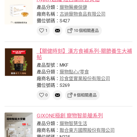
產品分類：
寵物醫療保健
廠商名稱：
古迪寵物食品有限公司
攤位號碼：S427
1
10 個相關產品
【關健時刻】漢方食補系列-關節養生大補
帖
產品型號：MKF
產品分類：
寵物點心/零食
廠商名稱：
珍食堡實業股份有限公司
攤位號碼：S269
0
8 個相關產品
GIXONE極創 寵物智能艙系列
產品分類：
寵物智慧生活
廠商名稱：
聯合東方國際股份有限公司
攤位號碼：N225