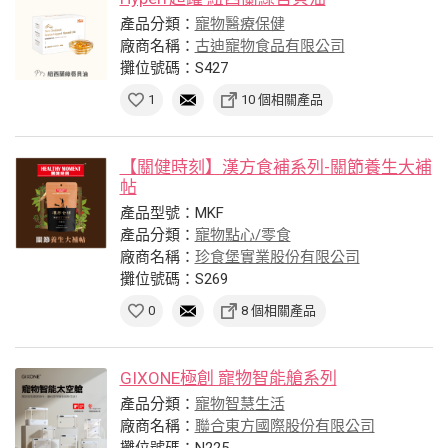
產品分類：
寵物醫療保健
廠商名稱：
古迪寵物食品有限公司
攤位號碼：S427
1
10 個相關產品
【關健時刻】漢方食補系列-關節養生大補
帖
產品型號：MKF
產品分類：
寵物點心/零食
廠商名稱：
珍食堡實業股份有限公司
攤位號碼：S269
0
8 個相關產品
GIXONE極創 寵物智能艙系列
產品分類：
寵物智慧生活
廠商名稱：
聯合東方國際股份有限公司
攤位號碼：N225