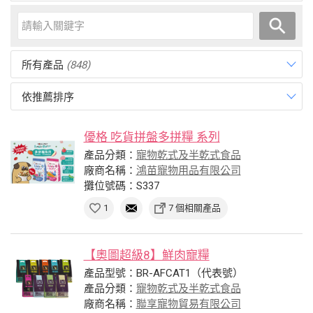
所有產品
(848)
依推薦排序
優格 吃貨拼盤多拼糧 系列
產品分類：
寵物乾式及半乾式食品
廠商名稱：
鴻苗寵物用品有限公司
攤位號碼：S337
1
7 個相關產品
【奧圖超級8】鮮肉寵糧
產品型號：BR-AFCAT1（代表號）
產品分類：
寵物乾式及半乾式食品
廠商名稱：
聯享寵物貿易有限公司