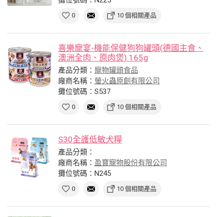
0
10 個相關產品
喜樂寵宴-機能保健狗狗罐頭(德國主食、
澳洲全肉、原肉煲) 165g
產品分類：
寵物罐頭食品
廠商名稱：
螢火蟲原創有限公司
攤位號碼：S537
0
10 個相關產品
S30全護低敏犬糧
產品分類：
廠商名稱：
盈寶寵物股份有限公司
攤位號碼：N245
0
10 個相關產品