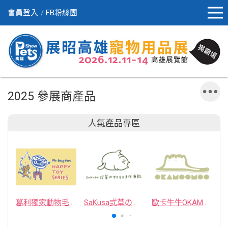
會員登入
FB粉絲團
2025 參展商產品
人氣產品專區
葛利獨家動物毛逗貓棒
SaKusa弎草のサクサク手作凍乾
歐卡牛牛OKAMOOMOO 貓草包