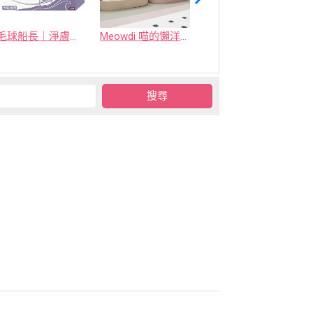
毛球船長｜淨膚海域
Meowdi 喵的懶洋洋貓抓板
喜樂寵宴 - 凝結型環保生竹貓砂(原竹 / 烏龍茶 / 活性碳)