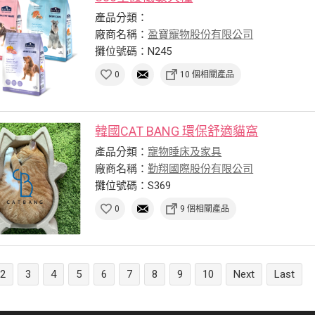
產品分類：
廠商名稱：
盈寶寵物股份有限公司
攤位號碼：N245
0
10 個相關產品
韓國CAT BANG 環保舒適貓窩
產品分類：
寵物睡床及家具
廠商名稱：
勤翔國際股份有限公司
攤位號碼：S369
0
9 個相關產品
2
3
4
5
6
7
8
9
10
Next
Last