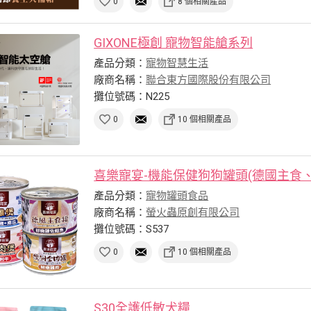
0
8 個相關產品
GIXONE極創 寵物智能艙系列
產品分類：
寵物智慧生活
廠商名稱：
聯合東方國際股份有限公司
攤位號碼：N225
0
10 個相關產品
喜樂寵宴-機能保健狗狗罐頭(德國主食、澳
產品分類：
寵物罐頭食品
廠商名稱：
螢火蟲原創有限公司
攤位號碼：S537
0
10 個相關產品
S30全護低敏犬糧