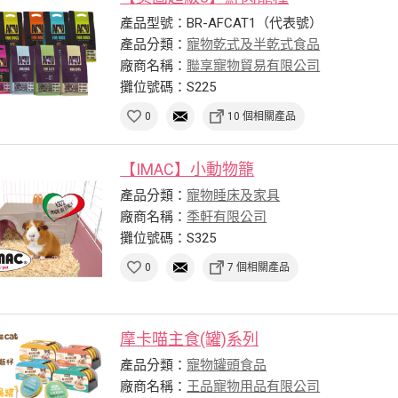
產品型號：BR-AFCAT1（代表號）
產品分類：
寵物乾式及半乾式食品
廠商名稱：
聯享寵物貿易有限公司
攤位號碼：S225
0
10 個相關產品
【IMAC】小動物籠
產品分類：
寵物睡床及家具
廠商名稱：
季軒有限公司
攤位號碼：S325
0
7 個相關產品
摩卡喵主食(罐)系列
產品分類：
寵物罐頭食品
廠商名稱：
王品寵物用品有限公司