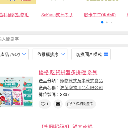
葛利獨家動物毛逗貓棒
SaKusa弎草のサクサク手作凍乾
歐卡牛牛OKAMOOMOO 貓草包
有產品
(848)
依推薦排序
切換圖片模式
優格 吃貨拼盤多拼糧 系列
產品分類：
寵物乾式及半乾式食品
廠商名稱：
鴻苗寵物用品有限公司
攤位號碼：S337
1
7 個相關產品
【奧圖超級8】鮮肉寵糧