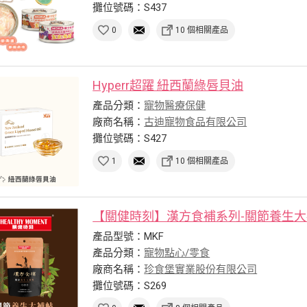
攤位號碼：S437
0
10 個相關產品
Hyperr超躍 紐西蘭綠唇貝油
產品分類：
寵物醫療保健
廠商名稱：
古迪寵物食品有限公司
攤位號碼：S427
1
10 個相關產品
【關健時刻】漢方食補系列-關節養生
產品型號：MKF
產品分類：
寵物點心/零食
廠商名稱：
珍食堡實業股份有限公司
攤位號碼：S269