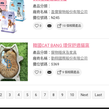
產品分類：
廠商名稱：
盈寶寵物股份有限公司
攤位號碼：N245
0
10 個相關產品
韓國CAT BANG 環保舒適貓窩
產品分類：
寵物睡床及家具
廠商名稱：
勤翔國際股份有限公司
攤位號碼：S369
0
9 個相關產品
2
3
4
5
6
7
8
9
10
Next
Last