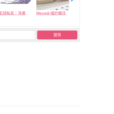
毛球船長｜淨膚海域
Meowdi 喵的懶洋洋貓抓板
喜樂寵宴 - 凝結型環保生竹貓砂(原竹 / 烏龍茶 / 活性碳)