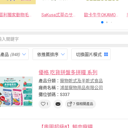
葛利獨家動物毛逗貓棒
SaKusa弎草のサクサク手作凍乾
歐卡牛牛OKAMOOMOO 貓草包
有產品
(848)
依推薦排序
切換圖片模式
優格 吃貨拼盤多拼糧 系列
產品分類：
寵物乾式及半乾式食品
廠商名稱：
鴻苗寵物用品有限公司
攤位號碼：S337
1
7 個相關產品
【奧圖超級8】鮮肉寵糧