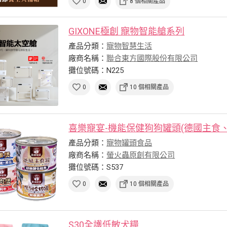
0
8 個相關產品
GIXONE極創 寵物智能艙系列
產品分類：
寵物智慧生活
廠商名稱：
聯合東方國際股份有限公司
攤位號碼：N225
0
10 個相關產品
喜樂寵宴-機能保健狗狗罐頭(德國主食、澳
產品分類：
寵物罐頭食品
廠商名稱：
螢火蟲原創有限公司
攤位號碼：S537
0
10 個相關產品
S30全護低敏犬糧