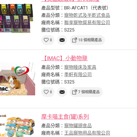
產品型號：BR-AFCAT1（代表號）
產品分類：
寵物乾式及半乾式食品
廠商名稱：
聯享寵物貿易有限公司
攤位號碼：S225
0
10 個相關產品
【IMAC】小動物籠
產品分類：
寵物睡床及家具
廠商名稱：
季軒有限公司
攤位號碼：S325
0
7 個相關產品
摩卡喵主食(罐)系列
產品分類：
寵物罐頭食品
廠商名稱：
王品寵物用品有限公司