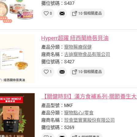
攤位號碼：S437
0
10 個相關產品
Hyperr超躍 紐西蘭綠唇貝油
產品分類：
寵物醫療保健
廠商名稱：
古迪寵物食品有限公司
攤位號碼：S427
1
10 個相關產品
【關健時刻】漢方食補系列-關節養生
產品型號：MKF
產品分類：
寵物點心/零食
廠商名稱：
珍食堡實業股份有限公司
攤位號碼：S269