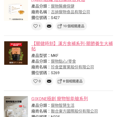
產品分類：
寵物醫療保健
廠商名稱：
古迪寵物食品有限公司
攤位號碼：S427
1
10 個相關產品
【關健時刻】漢方食補系列-關節養生大補
帖
產品型號：MKF
產品分類：
寵物點心/零食
廠商名稱：
珍食堡實業股份有限公司
攤位號碼：S269
0
8 個相關產品
GIXONE極創 寵物智能艙系列
產品分類：
寵物智慧生活
廠商名稱：
聯合東方國際股份有限公司
攤位號碼：N225