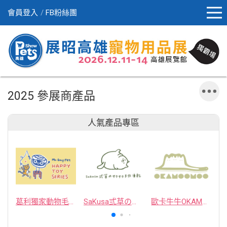
會員登入
FB粉絲團
2025 參展商產品
人氣產品專區
葛利獨家動物毛逗貓棒
SaKusa弎草のサクサク手作凍乾
歐卡牛牛OKAMOOMOO 貓草包