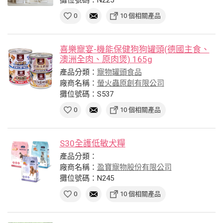
0
10 個相關產品
喜樂寵宴-機能保健狗狗罐頭(德國主食、
澳洲全肉、原肉煲) 165g
產品分類：
寵物罐頭食品
廠商名稱：
螢火蟲原創有限公司
攤位號碼：S537
0
10 個相關產品
S30全護低敏犬糧
產品分類：
廠商名稱：
盈寶寵物股份有限公司
攤位號碼：N245
0
10 個相關產品