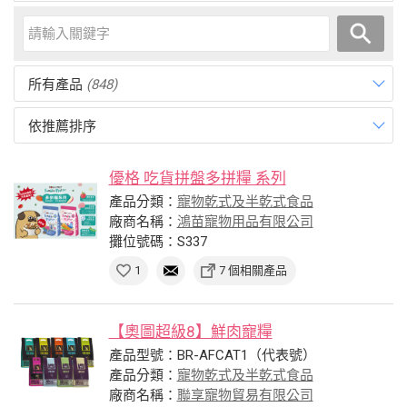
所有產品
(848)
依推薦排序
優格 吃貨拼盤多拼糧 系列
產品分類：
寵物乾式及半乾式食品
廠商名稱：
鴻苗寵物用品有限公司
攤位號碼：S337
1
7 個相關產品
【奧圖超級8】鮮肉寵糧
產品型號：BR-AFCAT1（代表號）
產品分類：
寵物乾式及半乾式食品
廠商名稱：
聯享寵物貿易有限公司