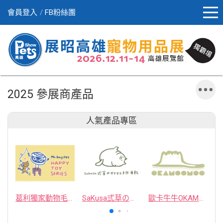
會員登入
FB粉絲團
2025 參展商產品
人氣產品專區
葛利獨家動物毛逗貓棒
SaKusa弎草のサクサク手作凍乾
歐卡牛牛OKAMOOMOO 貓草包