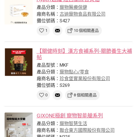
產品分類：
寵物醫療保健
廠商名稱：
古迪寵物食品有限公司
攤位號碼：S427
1
10 個相關產品
【關健時刻】漢方食補系列-關節養生大補
帖
產品型號：MKF
產品分類：
寵物點心/零食
廠商名稱：
珍食堡實業股份有限公司
攤位號碼：S269
0
8 個相關產品
GIXONE極創 寵物智能艙系列
產品分類：
寵物智慧生活
廠商名稱：
聯合東方國際股份有限公司
攤位號碼：N225