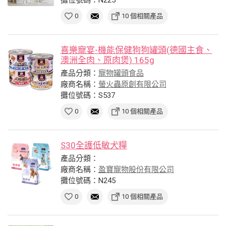
0
10 個相關產品
喜樂寵宴-機能保健狗狗罐頭(德國主食、
澳洲全肉、原肉煲) 165g
產品分類：
寵物罐頭食品
廠商名稱：
螢火蟲原創有限公司
攤位號碼：S537
0
10 個相關產品
S30全護低敏犬糧
產品分類：
廠商名稱：
盈寶寵物股份有限公司
攤位號碼：N245
0
10 個相關產品