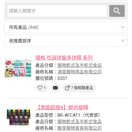
所有產品
(848)
依推薦排序
優格 吃貨拼盤多拼糧 系列
產品分類：
寵物乾式及半乾式食品
廠商名稱：
鴻苗寵物用品有限公司
攤位號碼：S337
1
7 個相關產品
【奧圖超級8】鮮肉寵糧
產品型號：BR-AFCAT1（代表號）
產品分類：
寵物乾式及半乾式食品
廠商名稱：
聯享寵物貿易有限公司