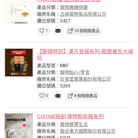
產品分類：
寵物醫療保健
廠商名稱：
古迪寵物食品有限公司
攤位號碼：S427
1
10 個相關產品
【關健時刻】漢方食補系列-關節養生大補
帖
產品型號：MKF
產品分類：
寵物點心/零食
廠商名稱：
珍食堡實業股份有限公司
攤位號碼：S269
0
8 個相關產品
GIXONE極創 寵物智能艙系列
產品分類：
寵物智慧生活
廠商名稱：
聯合東方國際股份有限公司
攤位號碼：N225