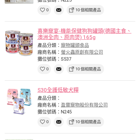
0
10 個相關產品
喜樂寵宴-機能保健狗狗罐頭(德國主食、
澳洲全肉、原肉煲) 165g
產品分類：
寵物罐頭食品
廠商名稱：
螢火蟲原創有限公司
攤位號碼：S537
0
10 個相關產品
S30全護低敏犬糧
產品分類：
廠商名稱：
盈寶寵物股份有限公司
攤位號碼：N245
0
10 個相關產品