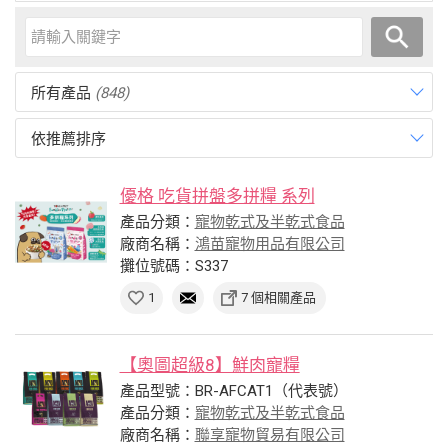
所有產品
(848)
依推薦排序
優格 吃貨拼盤多拼糧 系列
產品分類：
寵物乾式及半乾式食品
廠商名稱：
鴻苗寵物用品有限公司
攤位號碼：S337
1
7 個相關產品
【奧圖超級8】鮮肉寵糧
產品型號：BR-AFCAT1（代表號）
產品分類：
寵物乾式及半乾式食品
廠商名稱：
聯享寵物貿易有限公司