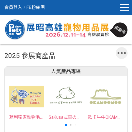
會員登入
FB粉絲團
2025 參展商產品
人氣產品專區
葛利獨家動物毛逗貓棒
SaKusa弎草のサクサク手作凍乾
歐卡牛牛OKAMOOMOO 貓草包