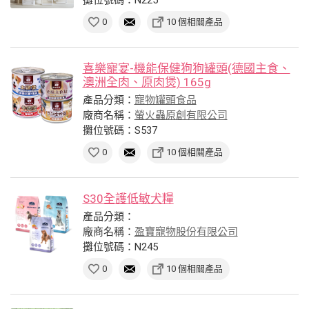
0
10 個相關產品
喜樂寵宴-機能保健狗狗罐頭(德國主食、
澳洲全肉、原肉煲) 165g
產品分類：
寵物罐頭食品
廠商名稱：
螢火蟲原創有限公司
攤位號碼：S537
0
10 個相關產品
S30全護低敏犬糧
產品分類：
廠商名稱：
盈寶寵物股份有限公司
攤位號碼：N245
0
10 個相關產品