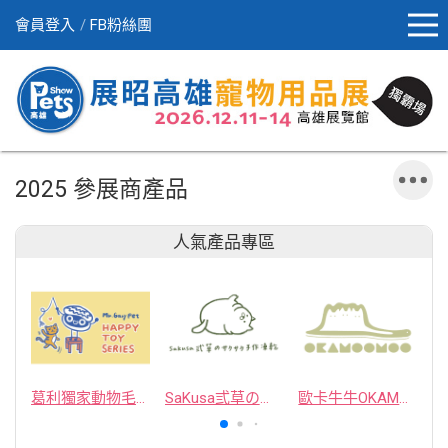
會員登入
FB粉絲團
2025 參展商產品
人氣產品專區
葛利獨家動物毛逗貓棒
SaKusa弎草のサクサク手作凍乾
歐卡牛牛OKAMOOMOO 貓草包