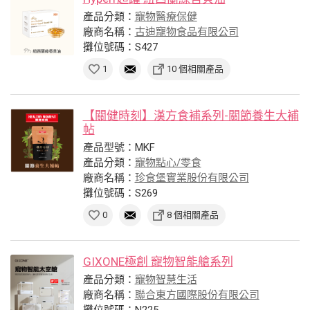
產品分類：
寵物醫療保健
廠商名稱：
古迪寵物食品有限公司
攤位號碼：S427
1
10 個相關產品
【關健時刻】漢方食補系列-關節養生大補
帖
產品型號：MKF
產品分類：
寵物點心/零食
廠商名稱：
珍食堡實業股份有限公司
攤位號碼：S269
0
8 個相關產品
GIXONE極創 寵物智能艙系列
產品分類：
寵物智慧生活
廠商名稱：
聯合東方國際股份有限公司
攤位號碼：N225