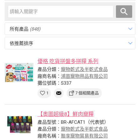
所有產品
(848)
依推薦排序
優格 吃貨拼盤多拼糧 系列
產品分類：
寵物乾式及半乾式食品
廠商名稱：
鴻苗寵物用品有限公司
攤位號碼：S337
1
7 個相關產品
【奧圖超級8】鮮肉寵糧
產品型號：BR-AFCAT1（代表號）
產品分類：
寵物乾式及半乾式食品
廠商名稱：
聯享寵物貿易有限公司