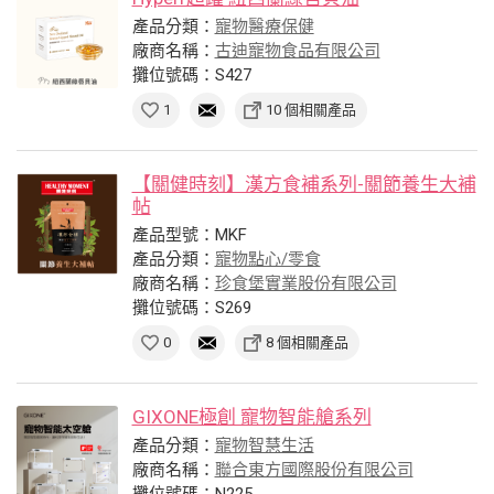
產品分類：
寵物醫療保健
廠商名稱：
古迪寵物食品有限公司
攤位號碼：S427
1
10 個相關產品
【關健時刻】漢方食補系列-關節養生大補
帖
產品型號：MKF
產品分類：
寵物點心/零食
廠商名稱：
珍食堡實業股份有限公司
攤位號碼：S269
0
8 個相關產品
GIXONE極創 寵物智能艙系列
產品分類：
寵物智慧生活
廠商名稱：
聯合東方國際股份有限公司
攤位號碼：N225