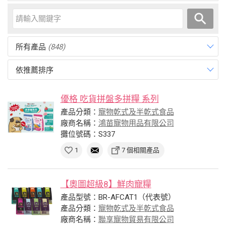
所有產品
(848)
依推薦排序
優格 吃貨拼盤多拼糧 系列
產品分類：
寵物乾式及半乾式食品
廠商名稱：
鴻苗寵物用品有限公司
攤位號碼：S337
1
7 個相關產品
【奧圖超級8】鮮肉寵糧
產品型號：BR-AFCAT1（代表號）
產品分類：
寵物乾式及半乾式食品
廠商名稱：
聯享寵物貿易有限公司