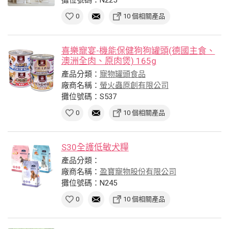
0
10 個相關產品
喜樂寵宴-機能保健狗狗罐頭(德國主食、
澳洲全肉、原肉煲) 165g
產品分類：
寵物罐頭食品
廠商名稱：
螢火蟲原創有限公司
攤位號碼：S537
0
10 個相關產品
S30全護低敏犬糧
產品分類：
廠商名稱：
盈寶寵物股份有限公司
攤位號碼：N245
0
10 個相關產品