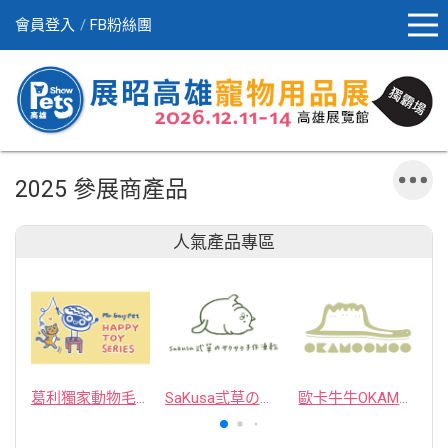
會員登入
FB粉絲團
2025 參展商產品
人氣產品專區
葛利獨家動物毛逗貓棒
SaKusa弎草のサクサク手作凍乾
歐卡牛牛OKAMOOMOO 貓草包