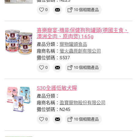
0
10 個相關產品
喜樂寵宴-機能保健狗狗罐頭(德國主食、
澳洲全肉、原肉煲) 165g
產品分類：
寵物罐頭食品
廠商名稱：
螢火蟲原創有限公司
攤位號碼：S537
0
10 個相關產品
S30全護低敏犬糧
產品分類：
廠商名稱：
盈寶寵物股份有限公司
攤位號碼：N245
0
10 個相關產品