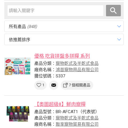
所有產品
(848)
依推薦排序
優格 吃貨拼盤多拼糧 系列
產品分類：
寵物乾式及半乾式食品
廠商名稱：
鴻苗寵物用品有限公司
攤位號碼：S337
1
7 個相關產品
【奧圖超級8】鮮肉寵糧
產品型號：BR-AFCAT1（代表號）
產品分類：
寵物乾式及半乾式食品
廠商名稱：
聯享寵物貿易有限公司