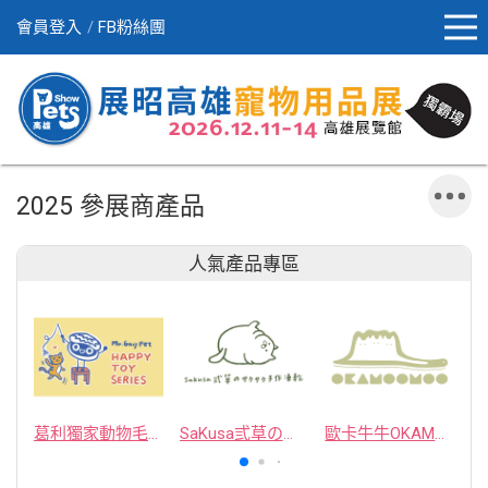
會員登入
FB粉絲團
2025 參展商產品
人氣產品專區
葛利獨家動物毛逗貓棒
SaKusa弎草のサクサク手作凍乾
歐卡牛牛OKAMOOMOO 貓草包