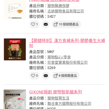
產品分類：
寵物醫療保健
廠商名稱：
古迪寵物食品有限公司
攤位號碼：S427
1
10 個相關產品
【關健時刻】漢方食補系列-關節養生大補
帖
產品型號：MKF
產品分類：
寵物點心/零食
廠商名稱：
珍食堡實業股份有限公司
攤位號碼：S269
0
8 個相關產品
GIXONE極創 寵物智能艙系列
產品分類：
寵物智慧生活
廠商名稱：
聯合東方國際股份有限公司
攤位號碼：N225