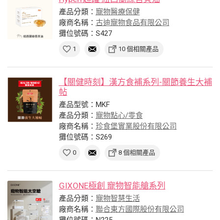
產品分類：
寵物醫療保健
廠商名稱：
古迪寵物食品有限公司
攤位號碼：S427
1
10 個相關產品
【關健時刻】漢方食補系列-關節養生大補
帖
產品型號：MKF
產品分類：
寵物點心/零食
廠商名稱：
珍食堡實業股份有限公司
攤位號碼：S269
0
8 個相關產品
GIXONE極創 寵物智能艙系列
產品分類：
寵物智慧生活
廠商名稱：
聯合東方國際股份有限公司
攤位號碼：N225