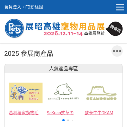
會員登入
FB粉絲團
2025 參展商產品
人氣產品專區
葛利獨家動物毛逗貓棒
SaKusa弎草のサクサク手作凍乾
歐卡牛牛OKAMOOMOO 貓草包