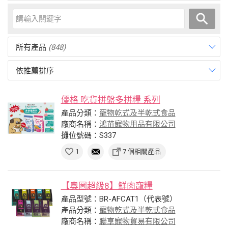
所有產品
(848)
依推薦排序
優格 吃貨拼盤多拼糧 系列
產品分類：
寵物乾式及半乾式食品
廠商名稱：
鴻苗寵物用品有限公司
攤位號碼：S337
1
7 個相關產品
【奧圖超級8】鮮肉寵糧
產品型號：BR-AFCAT1（代表號）
產品分類：
寵物乾式及半乾式食品
廠商名稱：
聯享寵物貿易有限公司