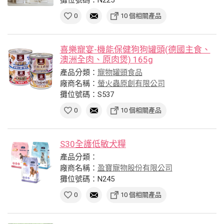
0
10 個相關產品
喜樂寵宴-機能保健狗狗罐頭(德國主食、
澳洲全肉、原肉煲) 165g
產品分類：
寵物罐頭食品
廠商名稱：
螢火蟲原創有限公司
攤位號碼：S537
0
10 個相關產品
S30全護低敏犬糧
產品分類：
廠商名稱：
盈寶寵物股份有限公司
攤位號碼：N245
0
10 個相關產品