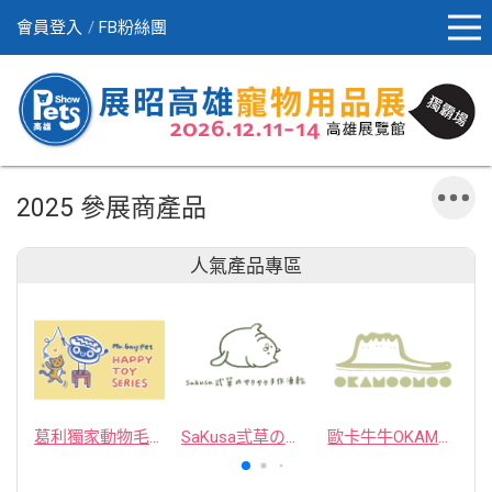
會員登入
FB粉絲團
2025 參展商產品
人氣產品專區
葛利獨家動物毛逗貓棒
SaKusa弎草のサクサク手作凍乾
歐卡牛牛OKAMOOMOO 貓草包