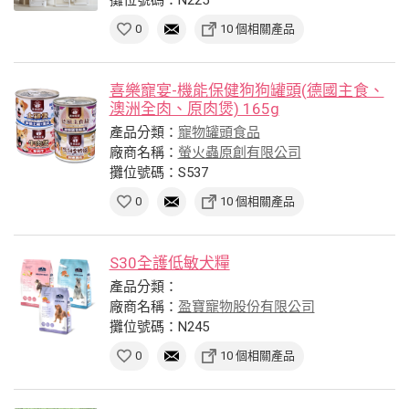
0
10 個相關產品
喜樂寵宴-機能保健狗狗罐頭(德國主食、
澳洲全肉、原肉煲) 165g
產品分類：
寵物罐頭食品
廠商名稱：
螢火蟲原創有限公司
攤位號碼：S537
0
10 個相關產品
S30全護低敏犬糧
產品分類：
廠商名稱：
盈寶寵物股份有限公司
攤位號碼：N245
0
10 個相關產品