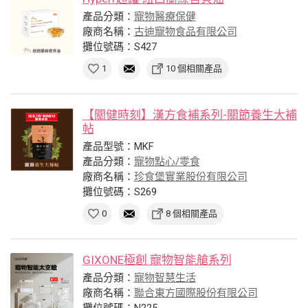
產品分類：
寵物醫療保健
廠商名稱：
古迪寵物食品有限公司
攤位號碼：S427
1
10 個相關產品
【關健時刻】漢方食補系列-關節養生大補
帖
產品型號：MKF
產品分類：
寵物點心/零食
廠商名稱：
珍食堡實業股份有限公司
攤位號碼：S269
0
8 個相關產品
GIXONE極創 寵物智能艙系列
產品分類：
寵物智慧生活
廠商名稱：
聯合東方國際股份有限公司
攤位號碼：N225