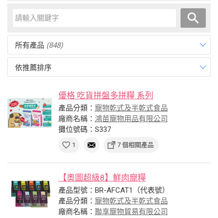
所有產品
(848)
依推薦排序
優格 吃貨拼盤多拼糧 系列
產品分類：
寵物乾式及半乾式食品
廠商名稱：
鴻苗寵物用品有限公司
攤位號碼：S337
1
7 個相關產品
【奧圖超級8】鮮肉寵糧
產品型號：BR-AFCAT1（代表號）
產品分類：
寵物乾式及半乾式食品
廠商名稱：
聯享寵物貿易有限公司