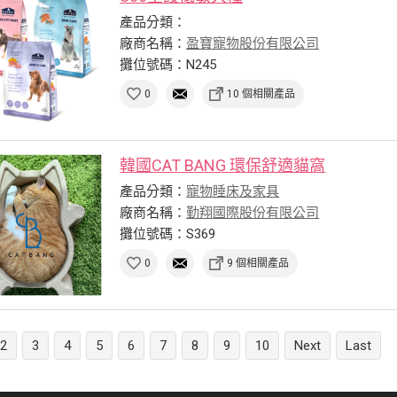
產品分類：
廠商名稱：
盈寶寵物股份有限公司
攤位號碼：N245
0
10 個相關產品
韓國CAT BANG 環保舒適貓窩
產品分類：
寵物睡床及家具
廠商名稱：
勤翔國際股份有限公司
攤位號碼：S369
0
9 個相關產品
2
3
4
5
6
7
8
9
10
Next
Last