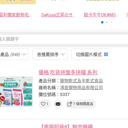
葛利獨家動物毛逗貓棒
SaKusa弎草のサクサク手作凍乾
歐卡牛牛OKAMOOMOO 貓草包
有產品
(848)
依推薦排序
切換圖片模式
優格 吃貨拼盤多拼糧 系列
產品分類：
寵物乾式及半乾式食品
廠商名稱：
鴻苗寵物用品有限公司
攤位號碼：S337
1
7 個相關產品
【奧圖超級8】鮮肉寵糧