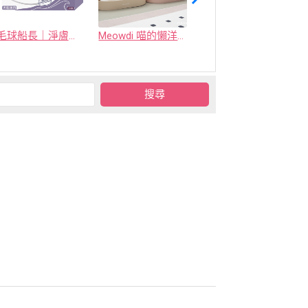
毛球船長｜淨膚海域
Meowdi 喵的懶洋洋貓抓板
喜樂寵宴 - 凝結型環保生竹貓砂(原竹 / 烏龍茶 / 活性碳)