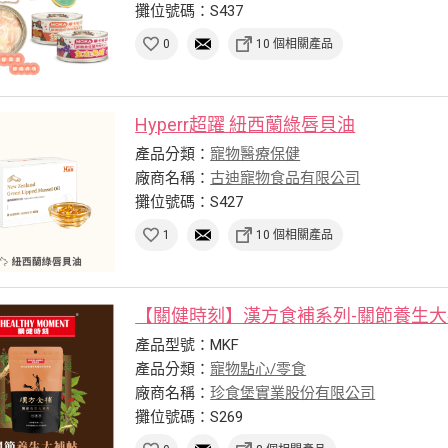
攤位號碼：S437
0
10 個相關產品
Hyperr超躍 紐西蘭綠唇貝油
產品分類：
寵物醫療保健
廠商名稱：
古迪寵物食品有限公司
攤位號碼：S427
1
10 個相關產品
【關健時刻】漢方食補系列-關節養生
產品型號：MKF
產品分類：
寵物點心/零食
廠商名稱：
珍食堡實業股份有限公司
攤位號碼：S269