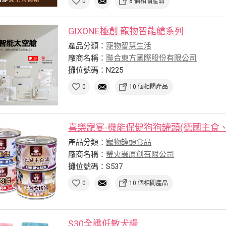
0
8 個相關產品
GIXONE極創 寵物智能艙系列
產品分類：
寵物智慧生活
廠商名稱：
聯合東方國際股份有限公司
攤位號碼：N225
0
10 個相關產品
喜樂寵宴-機能保健狗狗罐頭(德國主食、澳
產品分類：
寵物罐頭食品
廠商名稱：
螢火蟲原創有限公司
攤位號碼：S537
0
10 個相關產品
S30全護低敏犬糧