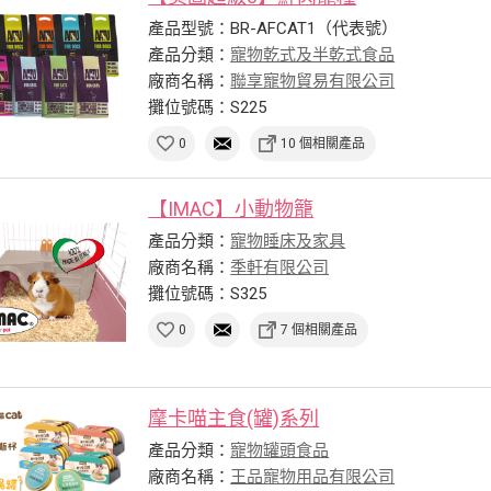
產品型號：BR-AFCAT1（代表號）
產品分類：
寵物乾式及半乾式食品
廠商名稱：
聯享寵物貿易有限公司
攤位號碼：S225
0
10 個相關產品
【IMAC】小動物籠
產品分類：
寵物睡床及家具
廠商名稱：
季軒有限公司
攤位號碼：S325
0
7 個相關產品
摩卡喵主食(罐)系列
產品分類：
寵物罐頭食品
廠商名稱：
王品寵物用品有限公司