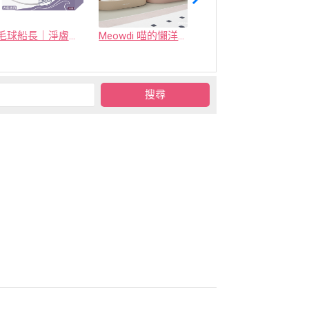
毛球船長｜淨膚海域
Meowdi 喵的懶洋洋貓抓板
喜樂寵宴 - 凝結型環保生竹貓砂(原竹 / 烏龍茶 / 活性碳)