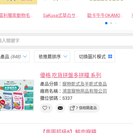
葛利獨家動物毛逗貓棒
SaKusa弎草のサクサク手作凍乾
歐卡牛牛OKAMOOMOO 貓草包
有產品
(848)
依推薦排序
切換圖片模式
優格 吃貨拼盤多拼糧 系列
產品分類：
寵物乾式及半乾式食品
廠商名稱：
鴻苗寵物用品有限公司
攤位號碼：S337
1
7 個相關產品
【奧圖超級8】鮮肉寵糧