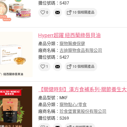
攤位號碼：S437
0
10 個相關產品
Hyperr超躍 紐西蘭綠唇貝油
產品分類：
寵物醫療保健
廠商名稱：
古迪寵物食品有限公司
攤位號碼：S427
1
10 個相關產品
【關健時刻】漢方食補系列-關節養生
產品型號：MKF
產品分類：
寵物點心/零食
廠商名稱：
珍食堡實業股份有限公司
攤位號碼：S269