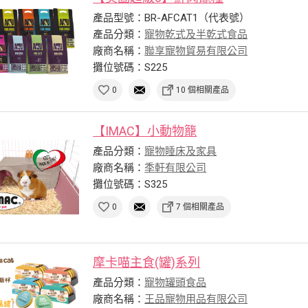
產品型號：BR-AFCAT1（代表號）
產品分類：
寵物乾式及半乾式食品
廠商名稱：
聯享寵物貿易有限公司
攤位號碼：S225
0
10 個相關產品
【IMAC】小動物籠
產品分類：
寵物睡床及家具
廠商名稱：
季軒有限公司
攤位號碼：S325
0
7 個相關產品
摩卡喵主食(罐)系列
產品分類：
寵物罐頭食品
廠商名稱：
王品寵物用品有限公司