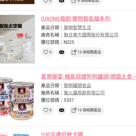
0
8 個相關產品
GIXONE極創 寵物智能艙系列
產品分類：
寵物智慧生活
廠商名稱：
聯合東方國際股份有限公司
攤位號碼：N225
0
10 個相關產品
喜樂寵宴-機能保健狗狗罐頭(德國主食、澳
產品分類：
寵物罐頭食品
廠商名稱：
螢火蟲原創有限公司
攤位號碼：S537
0
10 個相關產品
S30全護低敏犬糧