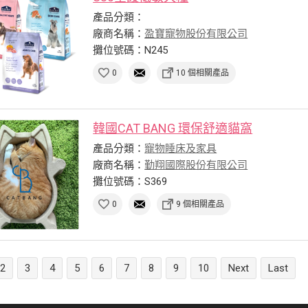
產品分類：
廠商名稱：
盈寶寵物股份有限公司
攤位號碼：N245
0
10 個相關產品
韓國CAT BANG 環保舒適貓窩
產品分類：
寵物睡床及家具
廠商名稱：
勤翔國際股份有限公司
攤位號碼：S369
0
9 個相關產品
2
3
4
5
6
7
8
9
10
Next
Last