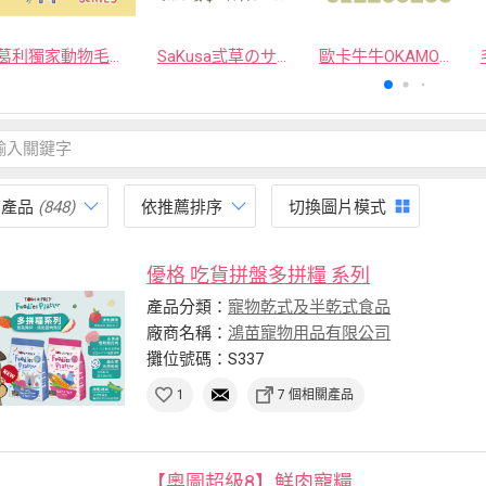
葛利獨家動物毛逗貓棒
SaKusa弎草のサクサク手作凍乾
歐卡牛牛OKAMOOMOO 貓草包
有產品
(848)
依推薦排序
切換圖片模式
優格 吃貨拼盤多拼糧 系列
產品分類：
寵物乾式及半乾式食品
廠商名稱：
鴻苗寵物用品有限公司
攤位號碼：S337
1
7 個相關產品
【奧圖超級8】鮮肉寵糧