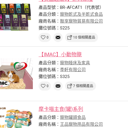
產品型號：BR-AFCAT1（代表號）
產品分類：
寵物乾式及半乾式食品
廠商名稱：
聯享寵物貿易有限公司
攤位號碼：S225
0
10 個相關產品
【IMAC】小動物籠
產品分類：
寵物睡床及家具
廠商名稱：
季軒有限公司
攤位號碼：S325
0
7 個相關產品
摩卡喵主食(罐)系列
產品分類：
寵物罐頭食品
廠商名稱：
王品寵物用品有限公司