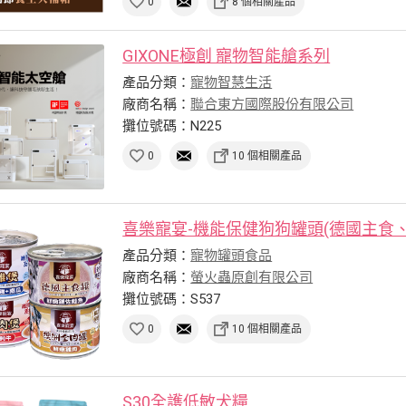
0
8 個相關產品
GIXONE極創 寵物智能艙系列
產品分類：
寵物智慧生活
廠商名稱：
聯合東方國際股份有限公司
攤位號碼：N225
0
10 個相關產品
喜樂寵宴-機能保健狗狗罐頭(德國主食、澳
產品分類：
寵物罐頭食品
廠商名稱：
螢火蟲原創有限公司
攤位號碼：S537
0
10 個相關產品
S30全護低敏犬糧