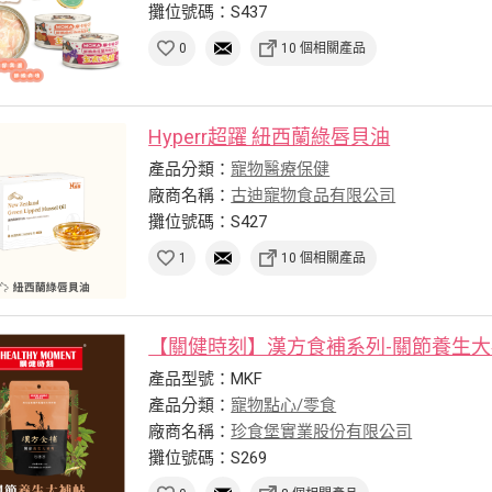
攤位號碼：S437
0
10 個相關產品
Hyperr超躍 紐西蘭綠唇貝油
產品分類：
寵物醫療保健
廠商名稱：
古迪寵物食品有限公司
攤位號碼：S427
1
10 個相關產品
【關健時刻】漢方食補系列-關節養生
產品型號：MKF
產品分類：
寵物點心/零食
廠商名稱：
珍食堡實業股份有限公司
攤位號碼：S269