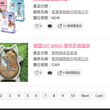
產品分類：
廠商名稱：
盈寶寵物股份有限公司
攤位號碼：N245
0
10 個相關產品
韓國CAT BANG 環保舒適貓窩
產品分類：
寵物睡床及家具
廠商名稱：
勤翔國際股份有限公司
攤位號碼：S369
0
9 個相關產品
2
3
4
5
6
7
8
9
10
Next
Last