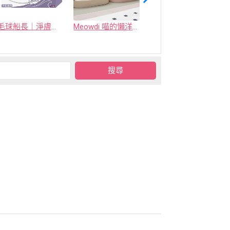
毛球船長｜淨膚海域
Meowdi 喵的懶洋洋貓抓板
喜樂寵宴 - 凝結型環保生竹貓砂(原竹 / 烏龍茶 / 活性碳)