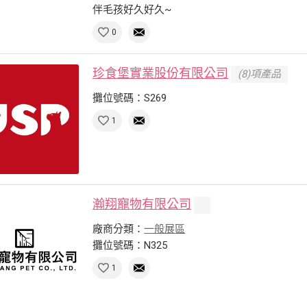
伴毛孩好久好久~
0
珍食堡實業股份有限公司
(8)項產品
攤位號碼：S269
1
瀚翔寵物有限公司
廠商分類：
一般展區
攤位號碼：N325
1