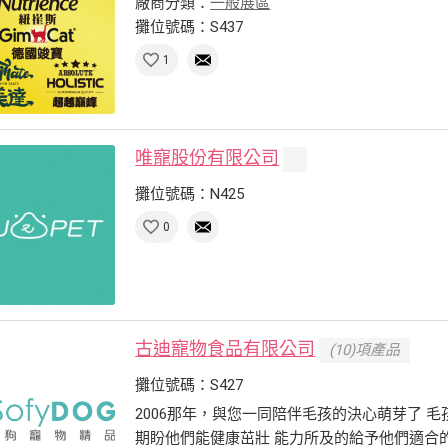
廠商分類：
一般展區
攤位號碼：S437
1
唯寵股份有限公司
攤位號碼：N425
0
古迪寵物食品有限公司
(10)項產品
攤位號碼：S427
2006那年，與您一同陪伴毛孩的決心萌芽了 
期盼他們能健康茁壯 能力所及的給予他們適合