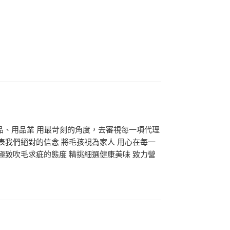
品、用品業 用最苛刻的角度，去審視每一項代理
表我們絕對的信念 將毛孩視為家人 用心在每一
極致吹毛求疵的態度 精挑細選健康美味 致力營