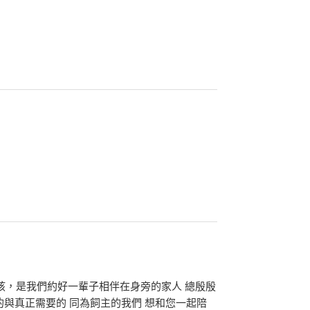
毛孩，是我們約好一輩子相伴在身旁的家人 總殷殷
的與真正需要的 同為飼主的我們 想和您一起陪