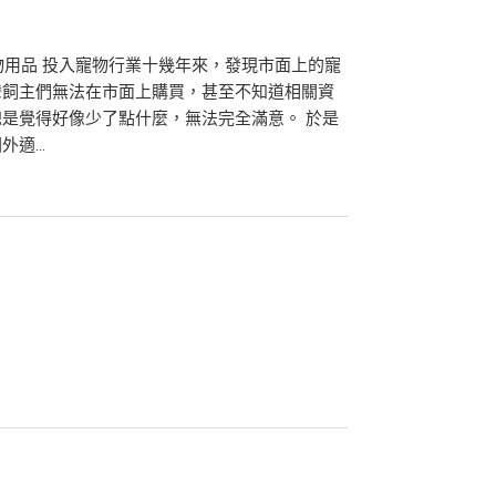
物用品 投入寵物行業十幾年來，發現市面上的寵
灣飼主們無法在市面上購買，甚至不知道相關資
是覺得好像少了點什麼，無法完全滿意。 於是
適...