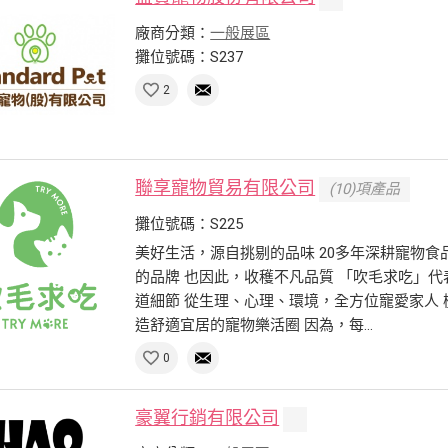
廠商分類：
一般展區
攤位號碼：S237
2
聯享寵物貿易有限公司
(10)項產品
攤位號碼：S225
美好生活，源自挑剔的品味 20多年深耕寵物食
的品牌 也因此，收穫不凡品質 「吹毛求吃」代
道細節 從生理、心理、環境，全方位寵愛家人 
造舒適宜居的寵物樂活圈 因為，每...
0
豪翼行銷有限公司