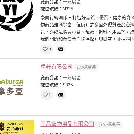
廠商分類：
一般展區
攤位號碼：N335
豪翼行銷團隊 – 打造好品質、優質、健康的寵
物商品雖漸豐富，但仍有許多國外優質產品台
訊，亦或是購買零食、罐頭、飼料、用品等，總
我們開始和台灣合作夥伴探討與研究，並搜尋國外
0
季軒有限公司
(7)項產品
廠商分類：
一般展區
攤位號碼：S325
1
王品寵物用品有限公司
(10)項產品