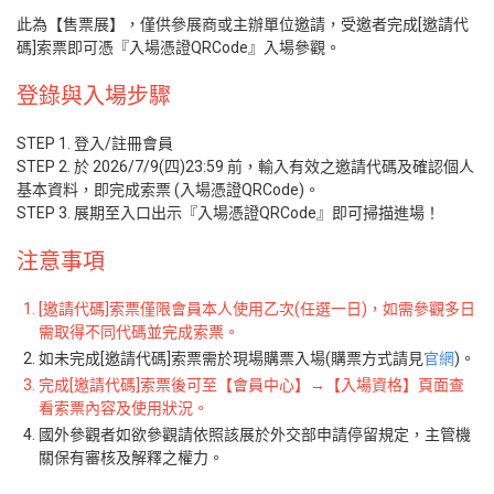
此為【售票展】，僅供參展商或主辦單位邀請，受邀者完成[邀請代
碼]索票即可憑『入場憑證QRCode』入場參觀。
登錄與入場步驟
STEP 1. 登入/註冊會員
STEP 2. 於 2026/7/9(四)23:59 前，輸入有效之邀請代碼及確認個人
基本資料，即完成索票 (入場憑證QRCode)。
STEP 3. 展期至入口出示『入場憑證QRCode』即可掃描進場！
注意事項
[邀請代碼]索票僅限會員本人使用乙次(任選一日)，如需參觀多日
需取得不同代碼並完成索票。
如未完成[邀請代碼]索票需於現場購票入場(購票方式請見
官網
)。
完成[邀請代碼]索票後可至【會員中心】→【入場資格】頁面查
看索票內容及使用狀況。
國外參觀者如欲參觀請依照該展於外交部申請停留規定，主管機
關保有審核及解釋之權力。