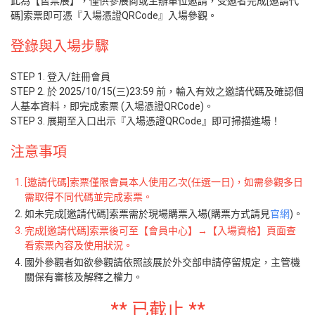
此為【售票展】，僅供參展商或主辦單位邀請，受邀者完成[邀請代
碼]索票即可憑『入場憑證QRCode』入場參觀。
登錄與入場步驟
STEP 1. 登入/註冊會員
STEP 2. 於 2025/10/15(三)23:59 前，輸入有效之邀請代碼及確認個
人基本資料，即完成索票 (入場憑證QRCode)。
STEP 3. 展期至入口出示『入場憑證QRCode』即可掃描進場！
注意事項
[邀請代碼]索票僅限會員本人使用乙次(任選一日)，如需參觀多日
需取得不同代碼並完成索票。
如未完成[邀請代碼]索票需於現場購票入場(購票方式請見
官網
)。
完成[邀請代碼]索票後可至【會員中心】→【入場資格】頁面查
看索票內容及使用狀況。
國外參觀者如欲參觀請依照該展於外交部申請停留規定，主管機
關保有審核及解釋之權力。
** 已截止 **