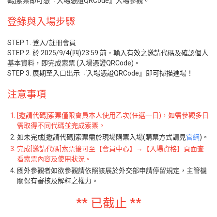
碼]索票即可憑『入場憑證QRCode』入場參觀。
登錄與入場步驟
STEP 1. 登入/註冊會員
STEP 2. 於 2025/9/4(四)23:59 前，輸入有效之邀請代碼及確認個人
基本資料，即完成索票 (入場憑證QRCode)。
STEP 3. 展期至入口出示『入場憑證QRCode』即可掃描進場！
注意事項
[邀請代碼]索票僅限會員本人使用乙次(任選一日)，如需參觀多日
需取得不同代碼並完成索票。
如未完成[邀請代碼]索票需於現場購票入場(購票方式請見
官網
)。
完成[邀請代碼]索票後可至【會員中心】→【入場資格】頁面查
看索票內容及使用狀況。
國外參觀者如欲參觀請依照該展於外交部申請停留規定，主管機
關保有審核及解釋之權力。
** 已截止 **