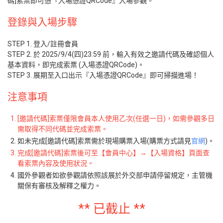
碼]索票即可憑『入場憑證QRCode』入場參觀。
登錄與入場步驟
STEP 1. 登入/註冊會員
STEP 2. 於 2025/9/4(四)23:59 前，輸入有效之邀請代碼及確認個人
基本資料，即完成索票 (入場憑證QRCode)。
STEP 3. 展期至入口出示『入場憑證QRCode』即可掃描進場！
注意事項
[邀請代碼]索票僅限會員本人使用乙次(任選一日)，如需參觀多日
需取得不同代碼並完成索票。
如未完成[邀請代碼]索票需於現場購票入場(購票方式請見
官網
)。
完成[邀請代碼]索票後可至【會員中心】→【入場資格】頁面查
看索票內容及使用狀況。
國外參觀者如欲參觀請依照該展於外交部申請停留規定，主管機
關保有審核及解釋之權力。
** 已截止 **