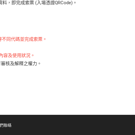
基本資料，即完成索票 (入場憑證QRCode)。
取得不同代碼並完成索票。
票內容及使用狀況。
有審核及解釋之權力。
們聯絡