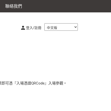
聯絡我們
登入/註冊
即可憑『入場憑證QRCode』入場參觀。