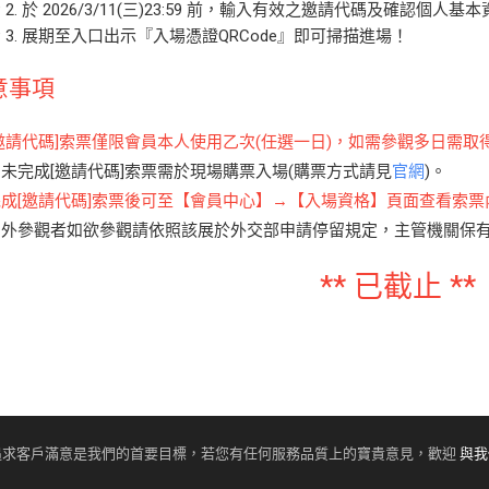
P 2. 於 2026/3/11(三)23:59 前，輸入有效之邀請代碼及確認個人
EP 3. 展期至入口出示『入場憑證QRCode』即可掃描進場！
意事項
[邀請代碼]索票僅限會員本人使用乙次(任選一日)，如需參觀多日需
如未完成[邀請代碼]索票需於現場購票入場(購票方式請見
官網
)。
完成[邀請代碼]索票後可至【會員中心】→【入場資格】頁面查看索
國外參觀者如欲參觀請依照該展於外交部申請停留規定，主管機關保
** 已截止 **
追求客戶滿意是我們的首要目標，若您有任何服務品質上的寶貴意見，歡迎
與我