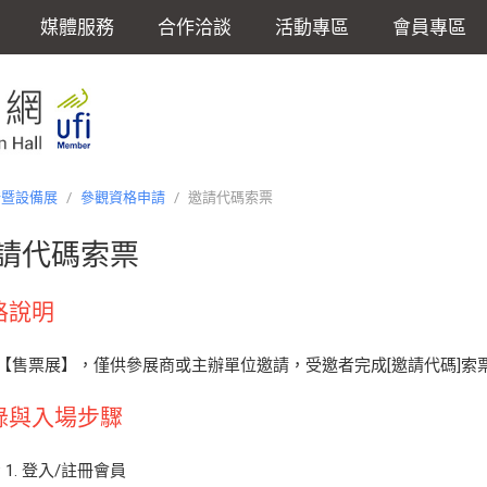
媒體服務
合作洽談
活動專區
會員專區
焙暨設備展
/
參觀資格申請
/
邀請代碼索票
請代碼索票
格說明
【售票展】，僅供參展商或主辦單位邀請，受邀者完成[邀請代碼]索票
錄與入場步驟
P 1. 登入/註冊會員