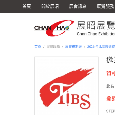
首頁
關於展昭
展會訊息
展覽服務
首頁
/
展覽服務
/
展覽檔期表
/
2026 台北國際烘
邀
資
此為
登
STE