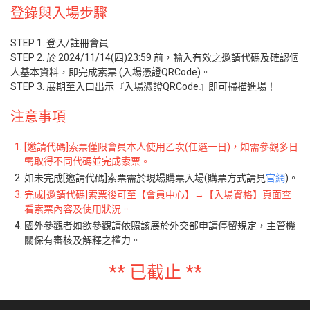
登錄與入場步驟
STEP 1. 登入/註冊會員
STEP 2. 於 2024/11/14(四)23:59 前，輸入有效之邀請代碼及確認個
人基本資料，即完成索票 (入場憑證QRCode)。
STEP 3. 展期至入口出示『入場憑證QRCode』即可掃描進場！
注意事項
[邀請代碼]索票僅限會員本人使用乙次(任選一日)，如需參觀多日
需取得不同代碼並完成索票。
如未完成[邀請代碼]索票需於現場購票入場(購票方式請見
官網
)。
完成[邀請代碼]索票後可至【會員中心】→【入場資格】頁面查
看索票內容及使用狀況。
國外參觀者如欲參觀請依照該展於外交部申請停留規定，主管機
關保有審核及解釋之權力。
** 已截止 **