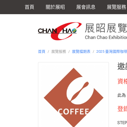
首頁
關於展昭
展會訊息
展覽服務
首頁
/
展覽服務
/
展覽檔期表
/
2025 臺灣國際咖
邀
資
此為
登
STE