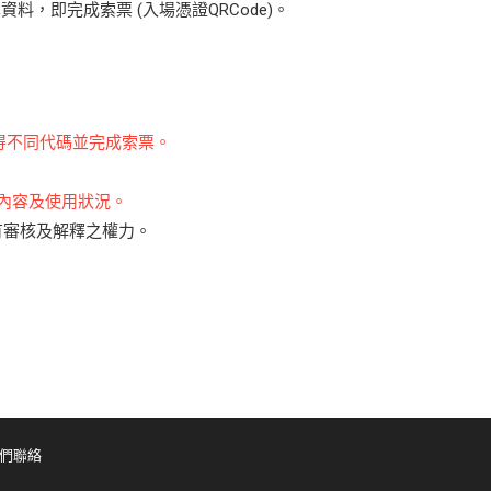
人基本資料，即完成索票 (入場憑證QRCode)。
取得不同代碼並完成索票。
票內容及使用狀況。
有審核及解釋之權力。
們聯絡