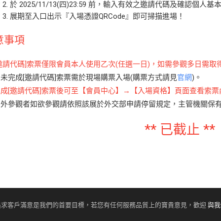
P 2. 於 2025/11/13(四)23:59 前，輸入有效之邀請代碼及確認個
EP 3. 展期至入口出示『入場憑證QRCode』即可掃描進場！
意事項
[邀請代碼]索票僅限會員本人使用乙次(任選一日)，如需參觀多日需
如未完成[邀請代碼]索票需於現場購票入場(購票方式請見
官網
)。
完成[邀請代碼]索票後可至【會員中心】→【入場資格】頁面查看索
國外參觀者如欲參觀請依照該展於外交部申請停留規定，主管機關保
** 已截止 **
追求客戶滿意是我們的首要目標，若您有任何服務品質上的寶貴意見，歡迎
與我