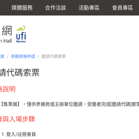
媒體服務
合作洽談
活動專區
會員專區
啡展
/
參觀資格申請
/
邀請代碼索票
請代碼索票
格說明
【售票展】，僅供參展商或主辦單位邀請，受邀者完成[邀請代碼]索票
錄與入場步驟
P 1. 登入/註冊會員