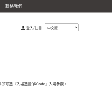
聯絡我們
登入/註冊
即可憑『入場憑證QRCode』入場參觀。