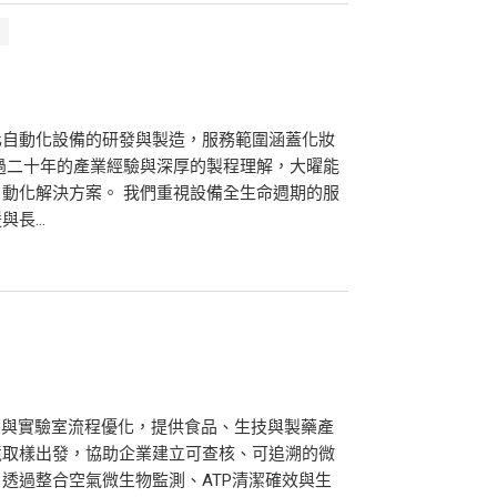
化自動化設備的研發與製造，服務範圍涵蓋化妝
過二十年的產業經驗與深厚的製程理解，大曜能
動化解決方案。 我們重視設備全生命週期的服
長...
）與實驗室流程優化，提供食品、生技與製藥產
境取樣出發，協助企業建立可查核、可追溯的微
透過整合空氣微生物監測、ATP清潔確效與生