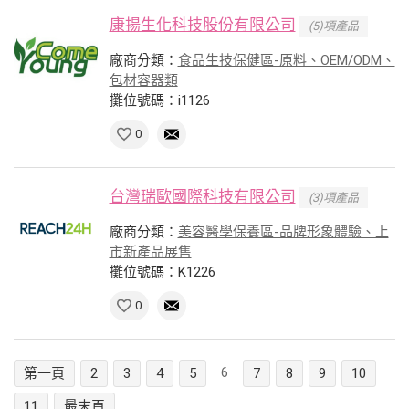
康揚生化科技股份有限公司
(5)項產品
廠商分類：
食品生技保健區-原料、OEM/ODM、
包材容器類
攤位號碼：i1126
0
台灣瑞歐國際科技有限公司
(3)項產品
廠商分類：
美容醫學保養區-品牌形象體驗、上
市新產品展售
攤位號碼：K1226
0
6
第一頁
2
3
4
5
7
8
9
10
11
最末頁