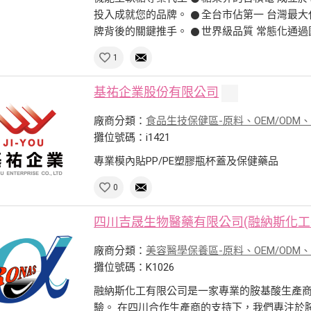
投入成就您的品牌。 𒊹全台市佔第一 台灣最
牌背後的關鍵推手。 𒊹世界級品質 常態化通過國
1
基祐企業股份有限公司
廠商分類：
食品生技保健區-原料、OEM/ODM
攤位號碼：i1421
專業模內貼PP/PE塑膠瓶杯蓋及保健藥品
0
四川吉晟生物醫藥有限公司(融納斯化工
廠商分類：
美容醫學保養區-原料、OEM/ODM
攤位號碼：K1026
融納斯化工有限公司是一家專業的胺基酸生產商
驗。 在四川合作生產商的支持下，我們專注於