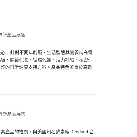
市新產品展售
核心，針對不同年齡層、生活型態與營養補充需
美容、關節保養、循環代謝、活力補給、私密保
完整的日常健康支持方案。產品特色著重於高劑
市新產品展售
品的推廣，與美國知名酵素廠 Deerland 合