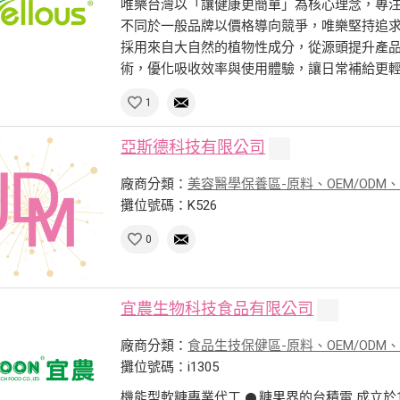
唯樂台灣以「讓健康更簡單」為核心理念，專
不同於一般品牌以價格導向競爭，唯樂堅持追
採用來自大自然的植物性成分，從源頭提升產
術，優化吸收效率與使用體驗，讓日常補給更輕鬆且
1
亞斯德科技有限公司
廠商分類：
美容醫學保養區-原料、OEM/ODM
攤位號碼：K526
0
宜農生物科技食品有限公司
廠商分類：
食品生技保健區-原料、OEM/ODM
攤位號碼：i1305
機能型軟糖專業代工 𒊹糖果界的台積電 成立於1