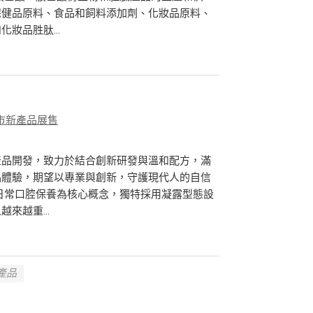
保健品原料、食品和飼料添加劑、化妝品原料、
妝品胜肽...
市新產品展售
產品開發，致力於結合創新研發與溫和配方，滿
品體驗，期望以專業與創新，守護現代人的自信
日常口腔保養為核心概念，獨特採用凝露型態設
來越重...
項產品