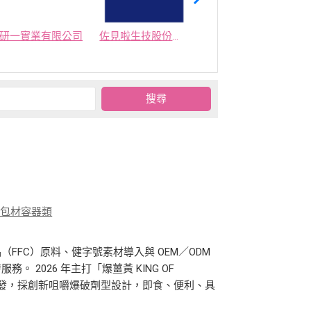
研一實業有限公司
佐見啦生技股份有限公司
集美生技有限公司
、包材容器類
FFC）原料、健字號素材導入與 OEM／ODM
 2026 年主打「爆薑黃 KING OF
開發，採創新咀嚼爆破劑型設計，即食、便利、具