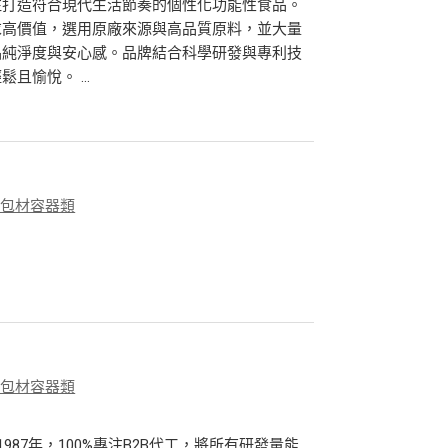
注打造符合現代生活節奏的個性化功能性食品。
求高價值，選用原廠來源與高品質原料，並大量
品純淨度與安心感。品牌結合科學研發與專利技
愉悅。 ...
、包材容器類
、包材容器類
987年，100%專注B2B代工，將所有研發量能