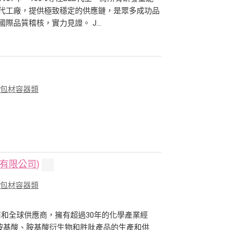
大代工廠，提供極致穩定的供應鏈，是眾多成功品
際品質稽核，實力見證。 J...
、包材容器類
有限公司)
、包材容器類
和全球供應商，擁有超過30年的化學產業經
胺基酸、胺基酸衍生物和胜肽產品的生產和供