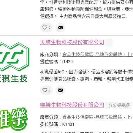
作，引進專利技術與專業配方，致力提供安心有
康趨勢，積極推動預防保健觀念，與歐美、亞
健選擇。 主力商品包含來自義大利原裝進口...
0
天稘生物科技股份有限公司
廠商分類：
食品生技保健區-品牌形象體驗、上
攤位號碼：i1429
初乳優菌IgG、固力強健、優品水溶鈣等數十種
專業保健食品膠囊、錠劑、顆粒、粉劑代工服
0
唯樂生物科技股份有限公司
(10)項產品
廠商分類：
食品生技保健區-品牌形象體驗、上
攤位號碼：K1401