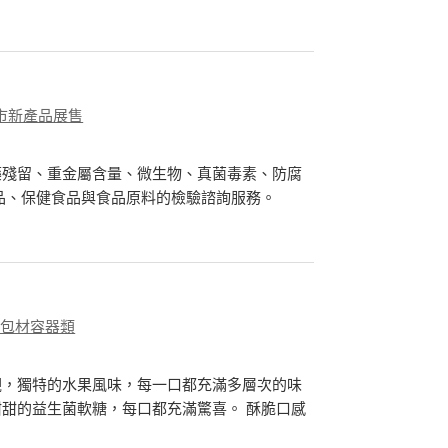
市新產品展售
藥殘留、重金屬含量、微生物、真菌毒素、防腐
品、保健食品與食品原料的檢驗諮詢服務。
、包材容器類
觀，獨特的水果風味，每一口都充滿多層次的味
甜的益生菌軟糖，每口都充滿驚喜。 酥脆口感