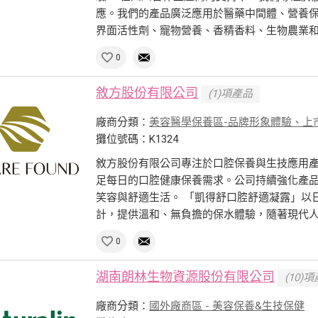
應。我們的產品廣泛應用於醫藥中間體、營養
界面活性劑、寵物營養、香精香料、生物農業和化
0
敘方股份有限公司
(1)項產品
廠商分類：
美容醫學保養區-品牌形象體驗、上
攤位號碼：K1324
敘方股份有限公司專注於口腔保養與生技應用
足每日的口腔健康保養需求。公司持續強化產
笑容與舒適生活。 「凱得舒口腔舒適凝露」以
計，提供溫和、無負擔的保水體驗，隨著現代人越
0
湖南朗林生物資源股份有限公司
(10)
廠商分類：
國外廠商區 - 美容保養&生技保健