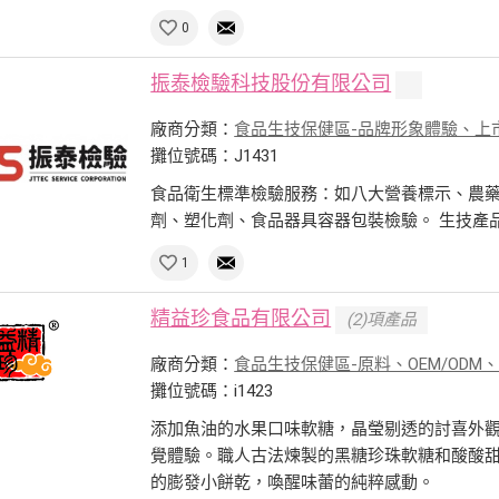
0
振泰檢驗科技股份有限公司
廠商分類：
食品生技保健區-品牌形象體驗、上
攤位號碼：J1431
食品衛生標準檢驗服務：如八大營養標示、農
劑、塑化劑、食品器具容器包裝檢驗。 生技產
1
精益珍食品有限公司
(2)項產品
廠商分類：
食品生技保健區-原料、OEM/ODM
攤位號碼：i1423
添加魚油的水果口味軟糖，晶瑩剔透的討喜外
覺體驗。職人古法煉製的黑糖珍珠軟糖和酸酸甜
的膨發小餅乾，喚醒味蕾的純粹感動。