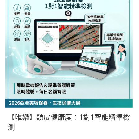
【唯樂】頭皮健康度：1對1智能精準檢
測