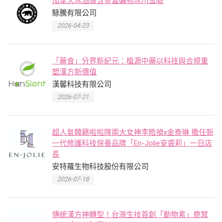
加拿大冰酒蘊含豐富礦物冰川雪脈
騄騰有限公司
2026-04-23
「藥食」分界新紀元：植源中藥以科技與合規重
塑漢方新價值
漢馨科技有限公司
2026-07-21
超人氣韓籍啦啦隊兩大女神李晧禎x金泰琳 擔任新
一代修護科技保養品牌「En-Jolie安裘莉」一日店
長
安特羅生物科技股份有限公司
2026-07-18
傳統漢方神轉型！台灣生技首創「動物素」鹿茸