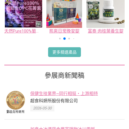
天然Pure100%葡萄皮OPC花菁素
熊崽日常晚安錠
富泰 肉桂葉養生錠
更多精選產品
參展商新聞稿
保健生技業界~同行相挺・上游相持
超食科妍所股份有限公司
2026-05-30