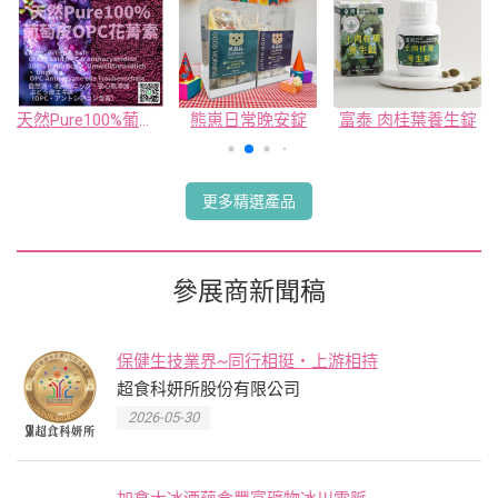
天然Pure100%葡萄皮OPC花菁素
熊崽日常晚安錠
富泰 肉桂葉養生錠
更多精選產品
參展商新聞稿
保健生技業界~同行相挺・上游相持
超食科妍所股份有限公司
2026-05-30