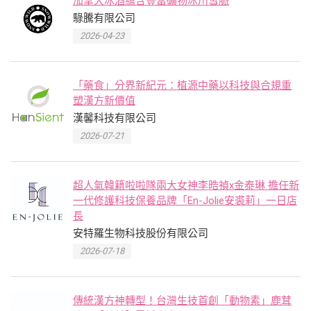
加拿大冰酒蘊含豐富礦物冰川雪脈
騄騰有限公司
2026-04-23
「藥食」分界新紀元：植源中藥以科技與合規重
塑漢方新價值
漢馨科技有限公司
2026-07-21
超人氣韓籍啦啦隊兩大女神李晧禎x金泰琳 擔任新
一代修護科技保養品牌「En-Jolie安裘莉」一日店
長
安特羅生物科技股份有限公司
2026-07-18
傳統漢方神轉型！台灣生技首創「動物素」鹿茸